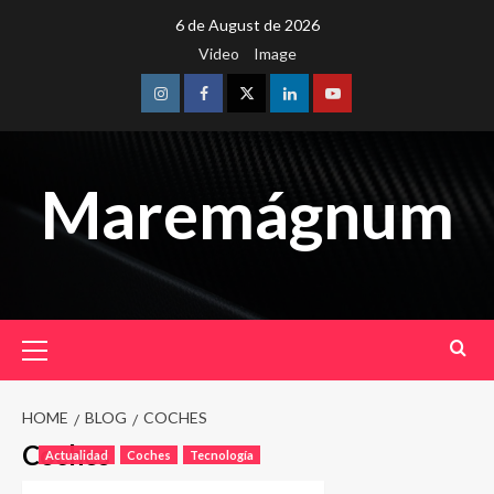
Skip
6 de August de 2026
to
Video
Image
content
Instagram
Facebook
Twitter
Linkedin
Youtube
Maremágnum
Primary
Menu
HOME
BLOG
COCHES
Coches
Actualidad
Coches
Tecnología