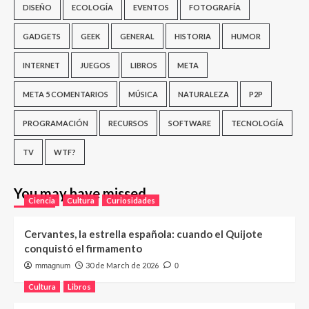
DISEÑO
ECOLOGÍA
EVENTOS
FOTOGRAFÍA
GADGETS
GEEK
GENERAL
HISTORIA
HUMOR
INTERNET
JUEGOS
LIBROS
META
META 5 COMENTARIOS
MÚSICA
NATURALEZA
P2P
PROGRAMACIÓN
RECURSOS
SOFTWARE
TECNOLOGÍA
TV
WTF?
You may have missed
Ciencia
Cultura
Curiosidades
Cervantes, la estrella española: cuando el Quijote
conquistó el firmamento
30 de March de 2026
mmagnum
0
Cultura
Libros