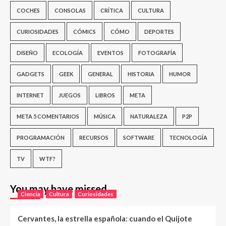
COCHES
CONSOLAS
CRÍTICA
CULTURA
CURIOSIDADES
CÓMICS
CÓMO
DEPORTES
DISEÑO
ECOLOGÍA
EVENTOS
FOTOGRAFÍA
GADGETS
GEEK
GENERAL
HISTORIA
HUMOR
INTERNET
JUEGOS
LIBROS
META
META 5 COMENTARIOS
MÚSICA
NATURALEZA
P2P
PROGRAMACIÓN
RECURSOS
SOFTWARE
TECNOLOGÍA
TV
WTF?
You may have missed
Ciencia
Cultura
Curiosidades
Cervantes, la estrella española: cuando el Quijote