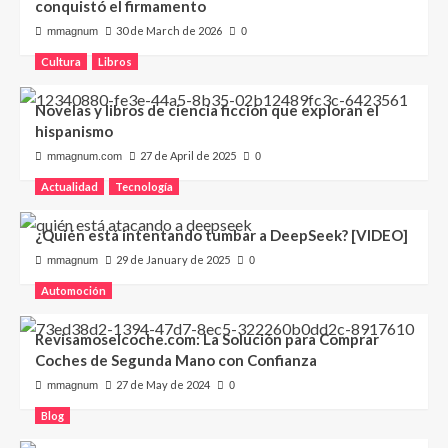
conquistó el firmamento
30 de March de 2026
mmagnum
0
Cultura
Libros
Novelas y libros de ciencia ficción que exploran el
hispanismo
27 de April de 2025
mmagnum.com
0
Actualidad
Tecnología
¿Quién está intentando tumbar a DeepSeek? [VIDEO]
29 de January de 2025
mmagnum
0
Automoción
Revisamoselcoche.com: La Solución para Comprar
Coches de Segunda Mano con Confianza
27 de May de 2024
mmagnum
0
Blog