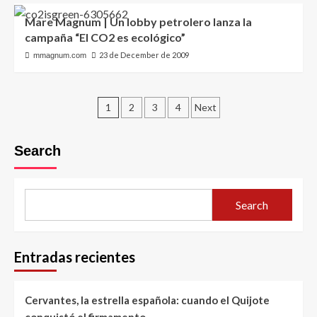
Mare Magnum | Un lobby petrolero lanza la
campaña “El CO2 es ecológico”
23 de December de 2009
mmagnum.com
Posts
1
2
3
4
Next
pagination
Search
Search
Entradas recientes
Cervantes, la estrella española: cuando el Quijote