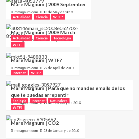
Mare Magnum | 2009 September
13 de May de 2010
mmagnum.com
Actualidad
Ciencia
WTF?
Mare Magnum | 2009 March
Actualidad
Ciencia
Tecnología
6 de May de 2010
mmagnum.com
WTF?
Mare Magnum | WTF?
29 de April de 2010
mmagnum.com
Internet
WTF?
Mare Magnum | Para que no mandes emails de los
que te puedas arrepentir
Ecología
Internet
Naturaleza
19 de February de 2010
mmagnum.com
WTF?
Mare Magnum | CO2
23 de January de 2010
mmagnum.com