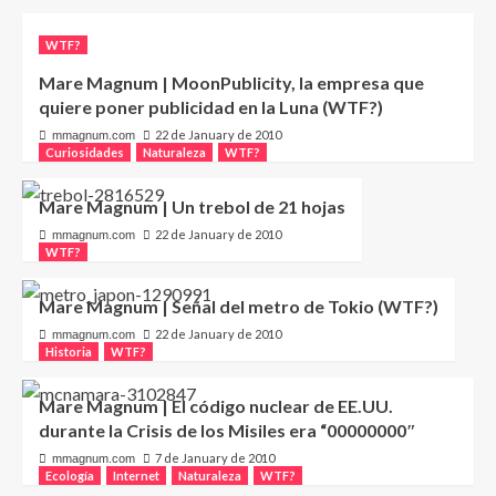
WTF?
Mare Magnum | MoonPublicity, la empresa que
quiere poner publicidad en la Luna (WTF?)
22 de January de 2010
mmagnum.com
Curiosidades
Naturaleza
WTF?
Mare Magnum | Un trebol de 21 hojas
22 de January de 2010
mmagnum.com
WTF?
Mare Magnum | Señal del metro de Tokio (WTF?)
22 de January de 2010
mmagnum.com
Historia
WTF?
Mare Magnum | El código nuclear de EE.UU.
durante la Crisis de los Misiles era “00000000″
7 de January de 2010
mmagnum.com
Ecología
Internet
Naturaleza
WTF?