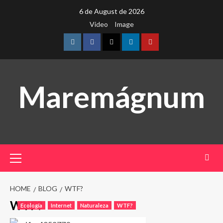
Skip
6 de August de 2026
to
Video
Image
content
Instagram
Facebook
Twitter
Linkedin
Youtube
Maremágnum
Primary
Menu
HOME
BLOG
WTF?
WTF?
Ecología
Internet
Naturaleza
WTF?