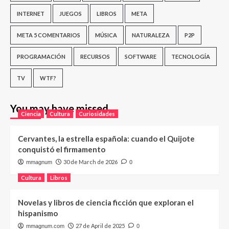
INTERNET
JUEGOS
LIBROS
META
META 5 COMENTARIOS
MÚSICA
NATURALEZA
P2P
PROGRAMACIÓN
RECURSOS
SOFTWARE
TECNOLOGÍA
TV
WTF?
You may have missed
Ciencia
Cultura
Curiosidades
Cervantes, la estrella española: cuando el Quijote
conquistó el firmamento
30 de March de 2026
mmagnum
0
Cultura
Libros
Novelas y libros de ciencia ficción que exploran el
hispanismo
27 de April de 2025
mmagnum.com
0