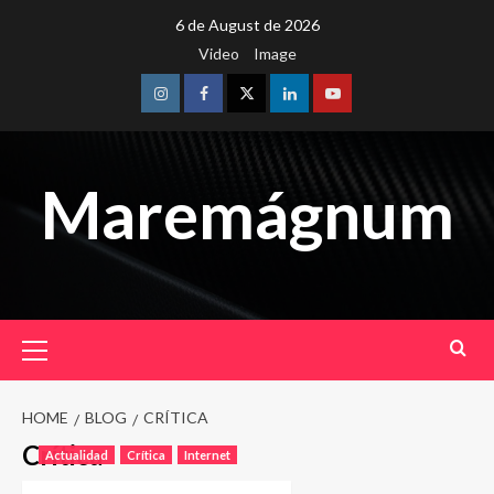
Skip
6 de August de 2026
to
Video
Image
content
Instagram
Facebook
Twitter
Linkedin
Youtube
Maremágnum
Primary
Menu
HOME
BLOG
CRÍTICA
Crítica
Actualidad
Crítica
Internet