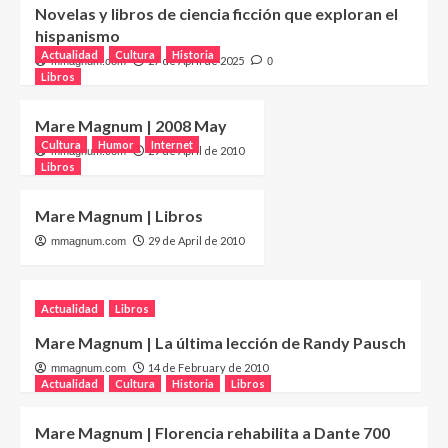
Novelas y libros de ciencia ficción que exploran el
hispanismo
Actualidad
Cultura
Historia
27 de April de 2025
mmagnum.com
0
Libros
Mare Magnum | 2008 May
Cultura
Humor
Internet
29 de April de 2010
mmagnum.com
Libros
Mare Magnum | Libros
29 de April de 2010
mmagnum.com
Actualidad
Libros
Mare Magnum | La última lección de Randy Pausch
14 de February de 2010
mmagnum.com
Actualidad
Cultura
Historia
Libros
Mare Magnum | Florencia rehabilita a Dante 700