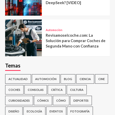
DeepSeek? [VIDEO]
Automoción
Revisamoselcoche.com: La
Solución para Comprar Coches de
Segunda Mano con Confianza
Temas
ACTUALIDAD
AUTOMOCIÓN
BLOG
CIENCIA
CINE
COCHES
CONSOLAS
CRÍTICA
CULTURA
CURIOSIDADES
CÓMICS
CÓMO
DEPORTES
DISEÑO
ECOLOGÍA
EVENTOS
FOTOGRAFÍA