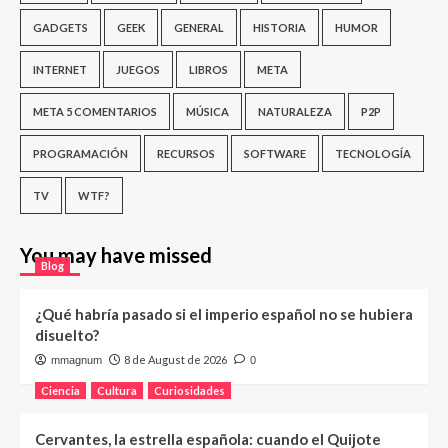
GADGETS
GEEK
GENERAL
HISTORIA
HUMOR
INTERNET
JUEGOS
LIBROS
META
META 5 COMENTARIOS
MÚSICA
NATURALEZA
P2P
PROGRAMACIÓN
RECURSOS
SOFTWARE
TECNOLOGÍA
TV
WTF?
You may have missed
Blog
¿Qué habría pasado si el imperio español no se hubiera
disuelto?
8 de August de 2026
mmagnum
0
Ciencia
Cultura
Curiosidades
Cervantes, la estrella española: cuando el Quijote