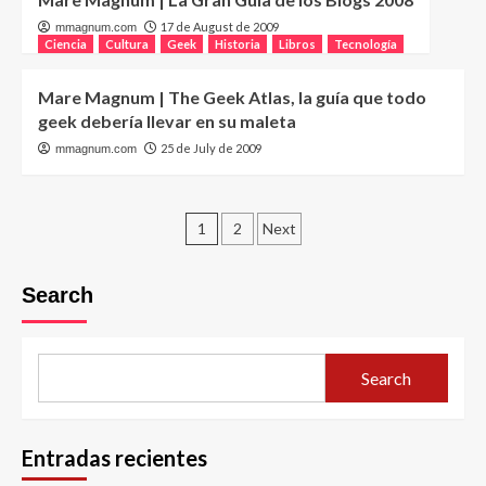
17 de August de 2009
mmagnum.com
Ciencia
Cultura
Geek
Historia
Libros
Tecnología
Mare Magnum | The Geek Atlas, la guía que todo
geek debería llevar en su maleta
25 de July de 2009
mmagnum.com
Posts
1
2
Next
pagination
Search
Search
Entradas recientes