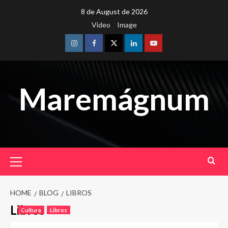
Skip
8 de August de 2026
to
Video
Image
content
Instagram
Facebook
Twitter
Linkedin
Youtube
Maremágnum
Primary
Menu
HOME
BLOG
LIBROS
Libros
Cultura
Libros