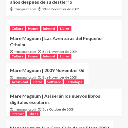
años después de su destierro
23 de December de 2009
mmagnum.com
Cultura
Humor
Internet
Libros
Mare Magnum | Las Aventuras del Pequeño
Cthulhu
8 de November de 2009
mmagnum.com
Cultura
Humor
Internet
Libros
Mare Magnum | 2009 November 06
8 de November de 2009
mmagnum.com
Actualidad
Libros
Software
Tecnología
Mare Magnum | Así serán los nuevos libros
digitales escolares
5 de October de 2009
mmagnum.com
Internet
Libros
Mare Magnum | La Gran Guía de los Blogs 2008