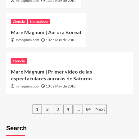
13 de May de 2010
mmagnum.com
Ciencia
Naturaleza
Mare Magnum | Aurora Boreal
13 de May de 2010
mmagnum.com
Ciencia
Mare Magnum | Primer vídeo de las
espectaculares auroras de Saturno
13 de May de 2010
mmagnum.com
Posts
1
2
3
4
…
84
Next
pagination
Search