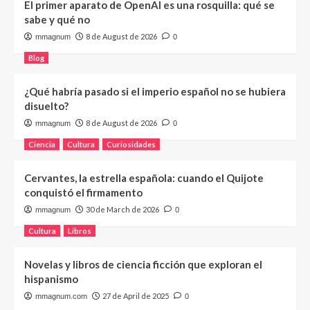
El primer aparato de OpenAI es una rosquilla: qué se
sabe y qué no
8 de August de 2026
mmagnum
0
Blog
¿Qué habría pasado si el imperio español no se hubiera
disuelto?
8 de August de 2026
mmagnum
0
Ciencia
Cultura
Curiosidades
Cervantes, la estrella española: cuando el Quijote
conquistó el firmamento
30 de March de 2026
mmagnum
0
Cultura
Libros
Novelas y libros de ciencia ficción que exploran el
hispanismo
27 de April de 2025
mmagnum.com
0