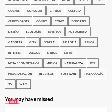
ACTUALIDAD
AUTOMOCIÓN
BLOG
CIENCIA
CINE
COCHES
CONSOLAS
CRÍTICA
CULTURA
CURIOSIDADES
CÓMICS
CÓMO
DEPORTES
DISEÑO
ECOLOGÍA
EVENTOS
FOTOGRAFÍA
GADGETS
GEEK
GENERAL
HISTORIA
HUMOR
INTERNET
JUEGOS
LIBROS
META
META 5 COMENTARIOS
MÚSICA
NATURALEZA
P2P
PROGRAMACIÓN
RECURSOS
SOFTWARE
TECNOLOGÍA
TV
WTF?
You may have missed
Blog