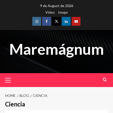
Skip
9 de August de 2026
to
Video
Image
content
Instagram
Facebook
Twitter
Linkedin
Youtube
Maremágnum
Primary
Menu
HOME
BLOG
CIENCIA
Ciencia