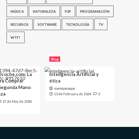
MÚSICA
NATURALEZA
P2P
PROGRAMACIÓN
RECURSOS
SOFTWARE
TECNOLOGÍA
TV
WTF?
Blog
lcoche.com: La
Inteligencia Artificial y
ara Comprar
ética
 Segunda Mano
marioparaque
nza
13 de February de 2024
0
27 de May de 2024