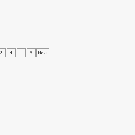
3
4
…
9
Next
ation