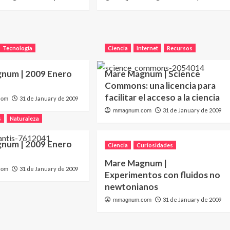
Tecnología
Ciencia
Internet
Recursos
num | 2009 Enero
Mare Magnum | Science
Commons: una licencia para
facilitar el acceso a la ciencia
31 de January de 2009
com
31 de January de 2009
mmagnum.com
s
Naturaleza
num | 2009 Enero
Ciencia
Curiosidades
Mare Magnum |
31 de January de 2009
com
Experimentos con fluidos no
newtonianos
31 de January de 2009
mmagnum.com