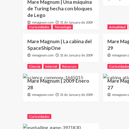
Mare Magnum | Una máquina
de Turing hecha con bloques
de Lego
31 de January de 2009
mmagnum.com
Curiosidades
Tecnología
Actualidad
Mare Magnum | La cabina del
Mare Mag
SpaceShipOne
29
31 de January de 2009
mmagnum.com
mmagnum.
Ciencia
Internet
Recursos
Curiosidade
Mare Magnum | 2009 Enero
Mare Mag
28
27
31 de January de 2009
mmagnum.com
mmagnum.
Curiosidades