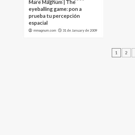
Mare Magnum | The
eyeballing game: pon a
prueba tu percepción
espacial
31 de January de 2009
mmagnum.com
Posts
1
2
pagin