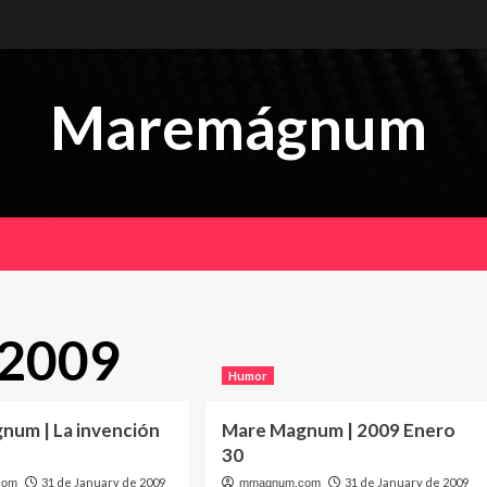
Maremágnum
 2009
Humor
num | La invención
Mare Magnum | 2009 Enero
30
31 de January de 2009
31 de January de 2009
com
mmagnum.com