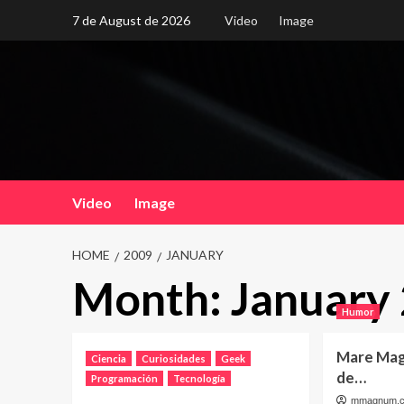
Skip
7 de August de 2026
Video
Image
to
content
Video
Image
HOME
2009
JANUARY
Month:
January
Humor
Mare Mag
Ciencia
Curiosidades
Geek
de…
Programación
Tecnología
mmagnum.