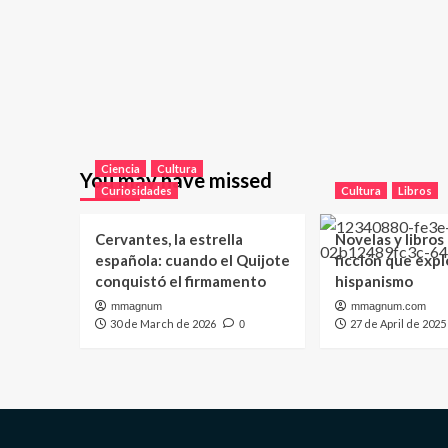
Ciencia
Cultura
You may have missed
Curiosidades
Cultura
Libros
Cervantes, la estrella
Novelas y libros
española: cuando el Quijote
ficción que expl
conquistó el firmamento
hispanismo
mmagnum
mmagnum.com
30 de March de 2026
27 de April de 2025
0