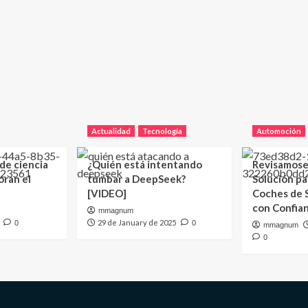
Actualidad
Tecnología
Automoción
 de ciencia
¿Quién está intentando
Revisamose
oran el
tumbar a DeepSeek?
Solución p
[VIDEO]
Coches de
con Confia
mmagnum
29 de January de 2025
0
0
mmagnum
0