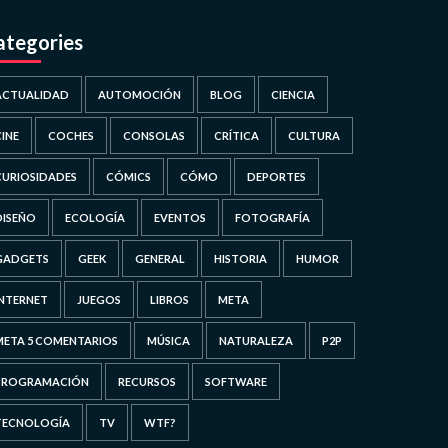
ategories
ACTUALIDAD
AUTOMOCIÓN
BLOG
CIENCIA
CINE
COCHES
CONSOLAS
CRÍTICA
CULTURA
CURIOSIDADES
CÓMICS
CÓMO
DEPORTES
DISEÑO
ECOLOGÍA
EVENTOS
FOTOGRAFÍA
GADGETS
GEEK
GENERAL
HISTORIA
HUMOR
INTERNET
JUEGOS
LIBROS
META
META 5 COMENTARIOS
MÚSICA
NATURALEZA
P2P
PROGRAMACIÓN
RECURSOS
SOFTWARE
TECNOLOGÍA
TV
WTF?