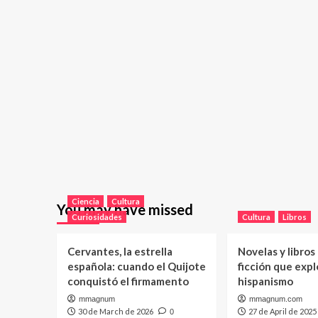
Ciencia
Cultura
You may have missed
Curiosidades
Cultura
Libros
Cervantes, la estrella
Novelas y libros
española: cuando el Quijote
ficción que expl
conquistó el firmamento
hispanismo
mmagnum
mmagnum.com
30 de March de 2026
27 de April de 2025
0