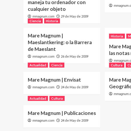
maneja tu ordenador con
mmagnum.
cualquier objeto
29 de May de 2009
mmagnum.com
Ciencia
Historia
Mare Magnum |
Historia
M
Maeslantkering: o la Barrera
Mare Mag
de Maeslant
las notas
26 de May de 2009
mmagnum.com
mmagnum.
Actualidad
Ciencia
Cultura
C
Mare Magnum | Envisat
Mare Mag
Geográfi
24 de May de 2009
mmagnum.com
mmagnum.
Actualidad
Cultura
Mare Magnum | Publicaciones
24 de May de 2009
mmagnum.com