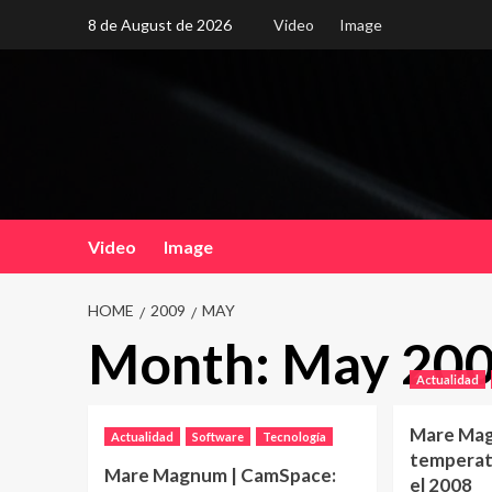
Skip
8 de August de 2026
Video
Image
to
content
Video
Image
HOME
2009
MAY
Month:
May 20
Actualidad
Mare Mag
Actualidad
Software
Tecnología
temperat
Mare Magnum | CamSpace:
el 2008