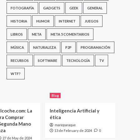
FOTOGRAFÍA
GADGETS
GEEK
GENERAL
HISTORIA
HUMOR
INTERNET
JUEGOS
LIBROS
META
META 5 COMENTARIOS
MÚSICA
NATURALEZA
P2P
PROGRAMACIÓN
RECURSOS
SOFTWARE
TECNOLOGÍA
TV
WTF?
Blog
lcoche.com: La
Inteligencia Artificial y
ara Comprar
ética
 Segunda Mano
marioparaque
nza
13 de February de 2024
0
27 de May de 2024