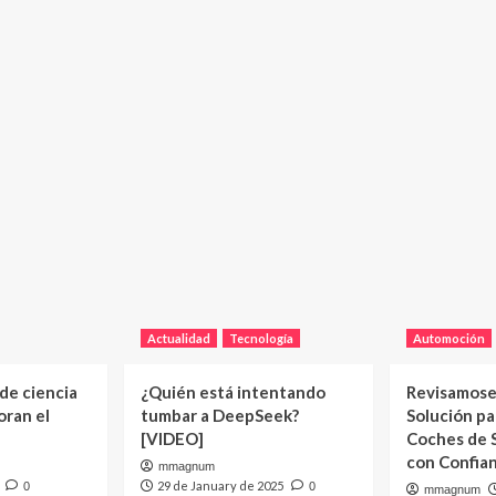
Actualidad
Tecnología
Automoción
 de ciencia
¿Quién está intentando
Revisamose
oran el
tumbar a DeepSeek?
Solución p
[VIDEO]
Coches de
con Confia
mmagnum
29 de January de 2025
0
0
mmagnum