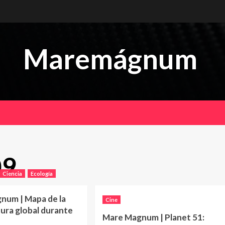
Maremágnum
09
Ciencia
Ecología
num | Mapa de la
Cine
ura global durante
Mare Magnum | Planet 51: