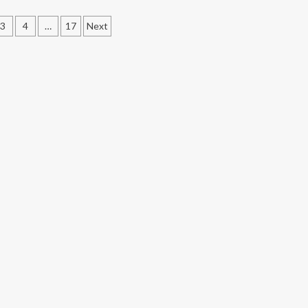
3
4
…
17
Next
ation