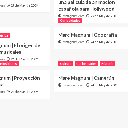
una película de animación
29 de May de 2009
com
española para Hollywood
29 de May de 2009
mmagnum.com
Curiosidades
Mare Magnum | Geografía
úsica
24 de May de 2009
mmagnum.com
num | El origen de
 musicales
26 de May de 2009
com
uriosidades
Cultura
Curiosidades
Historia
num | Proyección
Mare Magnum | Camerún
ca
24 de May de 2009
mmagnum.com
24 de May de 2009
com