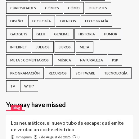
CURIOSIDADES
CÓMICS
CÓMO
DEPORTES
DISEÑO
ECOLOGÍA
EVENTOS
FOTOGRAFÍA
GADGETS
GEEK
GENERAL
HISTORIA
HUMOR
INTERNET
JUEGOS
LIBROS
META
META 5 COMENTARIOS
MÚSICA
NATURALEZA
P2P
PROGRAMACIÓN
RECURSOS
SOFTWARE
TECNOLOGÍA
TV
WTF?
You may have missed
Blog
Los neumáticos, el nuevo tubo de escape: qué emite
de verdad un coche eléctrico
9 de August de 2026
mmagnum
0