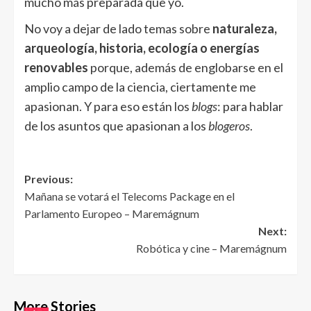
mucho más preparada que yo.
No voy a dejar de lado temas sobre
naturaleza,
arqueología, historia, ecología o energías
renovables
porque, además de englobarse en el
amplio campo de la ciencia, ciertamente me
apasionan. Y para eso están los
blogs
: para hablar
de los asuntos que apasionan a los
blogeros
.
Post
Previous:
Mañana se votará el Telecoms Package en el
navigation
Parlamento Europeo – Maremágnum
Next:
Robótica y cine – Maremágnum
More Stories