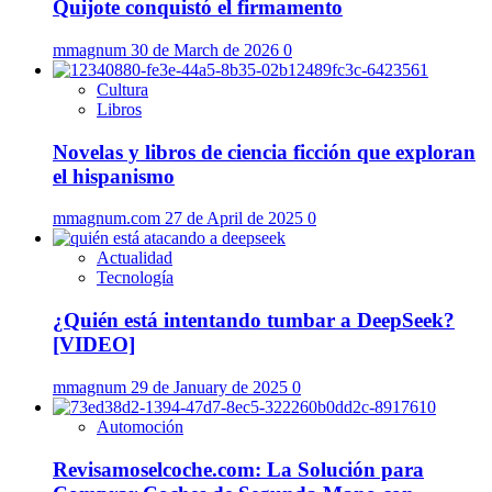
Quijote conquistó el firmamento
mmagnum
30 de March de 2026
0
Cultura
Libros
Novelas y libros de ciencia ficción que exploran
el hispanismo
mmagnum.com
27 de April de 2025
0
Actualidad
Tecnología
¿Quién está intentando tumbar a DeepSeek?
[VIDEO]
mmagnum
29 de January de 2025
0
Automoción
Revisamoselcoche.com: La Solución para