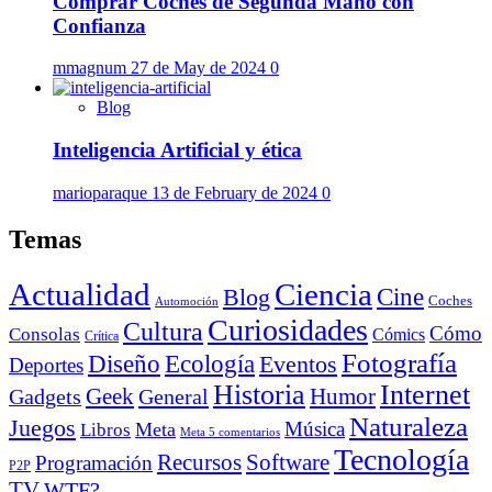
Comprar Coches de Segunda Mano con
Confianza
mmagnum
27 de May de 2024
0
Blog
Inteligencia Artificial y ética
marioparaque
13 de February de 2024
0
Temas
Actualidad
Ciencia
Cine
Blog
Coches
Automoción
Curiosidades
Cultura
Cómo
Consolas
Cómics
Crítica
Fotografía
Diseño
Ecología
Eventos
Deportes
Historia
Internet
Geek
Humor
Gadgets
General
Naturaleza
Juegos
Música
Meta
Libros
Meta 5 comentarios
Tecnología
Recursos
Software
Programación
P2P
TV
WTF?