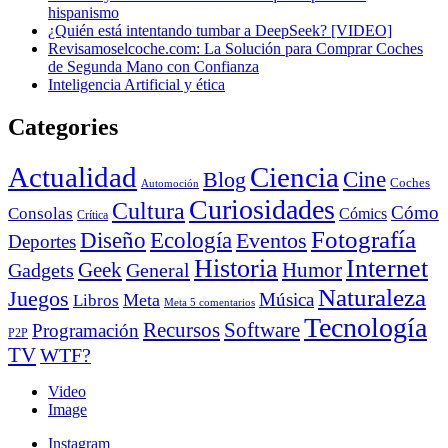
hispanismo
¿Quién está intentando tumbar a DeepSeek? [VIDEO]
Revisamoselcoche.com: La Solución para Comprar Coches
de Segunda Mano con Confianza
Inteligencia Artificial y ética
Categories
Actualidad
Ciencia
Cine
Blog
Coches
Automoción
Curiosidades
Cultura
Cómo
Consolas
Cómics
Crítica
Fotografía
Diseño
Ecología
Eventos
Deportes
Historia
Internet
Geek
Humor
Gadgets
General
Naturaleza
Juegos
Música
Meta
Libros
Meta 5 comentarios
Tecnología
Recursos
Software
Programación
P2P
TV
WTF?
Video
Image
Instagram