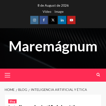
Skip
8 de August de 2026
to
Video
Image
content
Instagram
Facebook
Twitter
Linkedin
Youtube
Maremágnum
Primary
Menu
HOME
BLOG
INTELIGENCIA ARTIFICIAL Y ÉTICA
Blog