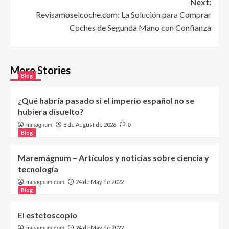
Next:
Revisamoselcoche.com: La Solución para Comprar
Coches de Segunda Mano con Confianza
More Stories
Blog
¿Qué habría pasado si el imperio español no se
hubiera disuelto?
8 de August de 2026
mmagnum
0
Blog
Maremágnum – Artículos y noticias sobre ciencia y
tecnología
24 de May de 2022
mmagnum.com
Blog
El estetoscopio
24 de May de 2022
mmagnum.com