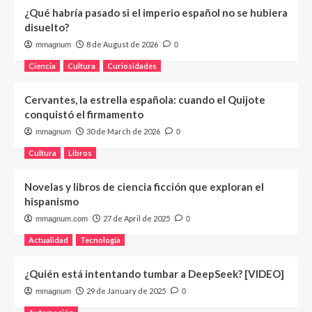
¿Qué habría pasado si el imperio español no se hubiera
disuelto?
8 de August de 2026
mmagnum
0
Ciencia
Cultura
Curiosidades
Cervantes, la estrella española: cuando el Quijote
conquistó el firmamento
30 de March de 2026
mmagnum
0
Cultura
Libros
Novelas y libros de ciencia ficción que exploran el
hispanismo
27 de April de 2025
mmagnum.com
0
Actualidad
Tecnología
¿Quién está intentando tumbar a DeepSeek? [VIDEO]
29 de January de 2025
mmagnum
0