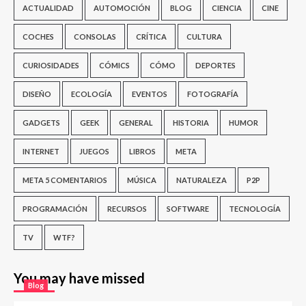
ACTUALIDAD
AUTOMOCIÓN
BLOG
CIENCIA
CINE
COCHES
CONSOLAS
CRÍTICA
CULTURA
CURIOSIDADES
CÓMICS
CÓMO
DEPORTES
DISEÑO
ECOLOGÍA
EVENTOS
FOTOGRAFÍA
GADGETS
GEEK
GENERAL
HISTORIA
HUMOR
INTERNET
JUEGOS
LIBROS
META
META 5 COMENTARIOS
MÚSICA
NATURALEZA
P2P
PROGRAMACIÓN
RECURSOS
SOFTWARE
TECNOLOGÍA
TV
WTF?
You may have missed
Blog