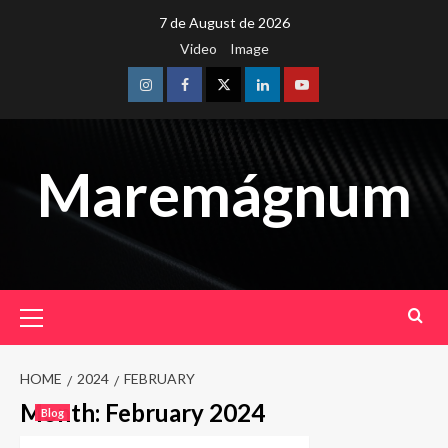
Skip
7 de August de 2026
to
Video
Image
content
Instagram
Facebook
Twitter
Linkedin
Youtube
Maremágnum
Primary
Menu
HOME
2024
FEBRUARY
Month:
February 2024
Blog