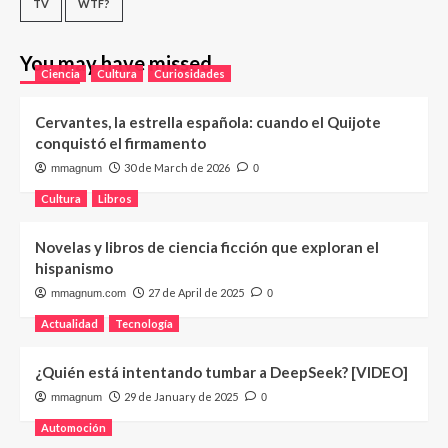
TV
WTF?
You may have missed
Ciencia
Cultura
Curiosidades
Cervantes, la estrella española: cuando el Quijote
conquistó el firmamento
30 de March de 2026
mmagnum
0
Cultura
Libros
Novelas y libros de ciencia ficción que exploran el
hispanismo
27 de April de 2025
mmagnum.com
0
Actualidad
Tecnología
¿Quién está intentando tumbar a DeepSeek? [VIDEO]
29 de January de 2025
mmagnum
0
Automoción