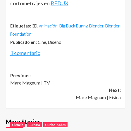
cortometrajes en
REDUX
.
______________________________________________________
Etiquetas:
3D,
animación
,
Big Buck Bunny
,
Blender
,
Blender
Foundation
Publicado en:
Cine, Diseño
1 comentario
Post
Previous:
Mare Magnum | TV
navigation
Next:
Mare Magnum | Física
More Stories
Ciencia
Cultura
Curiosidades