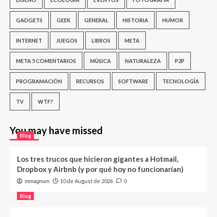
GADGETS
GEEK
GENERAL
HISTORIA
HUMOR
INTERNET
JUEGOS
LIBROS
META
META 5 COMENTARIOS
MÚSICA
NATURALEZA
P2P
PROGRAMACIÓN
RECURSOS
SOFTWARE
TECNOLOGÍA
TV
WTF?
You may have missed
Blog
Los tres trucos que hicieron gigantes a Hotmail,
Dropbox y Airbnb (y por qué hoy no funcionarían)
10 de August de 2026
mmagnum
0
Blog