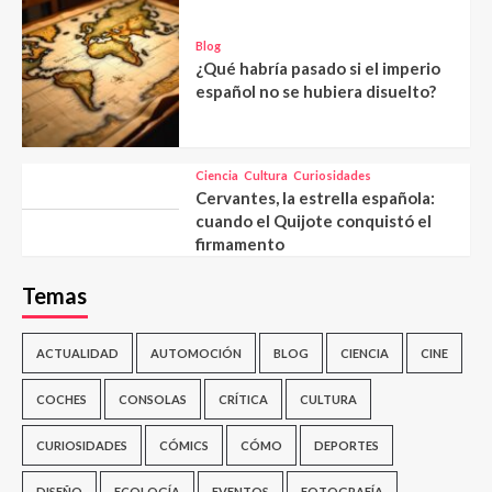
Blog
¿Qué habría pasado si el imperio
español no se hubiera disuelto?
Ciencia
Cultura
Curiosidades
Cervantes, la estrella española:
cuando el Quijote conquistó el
firmamento
Temas
ACTUALIDAD
AUTOMOCIÓN
BLOG
CIENCIA
CINE
COCHES
CONSOLAS
CRÍTICA
CULTURA
CURIOSIDADES
CÓMICS
CÓMO
DEPORTES
DISEÑO
ECOLOGÍA
EVENTOS
FOTOGRAFÍA