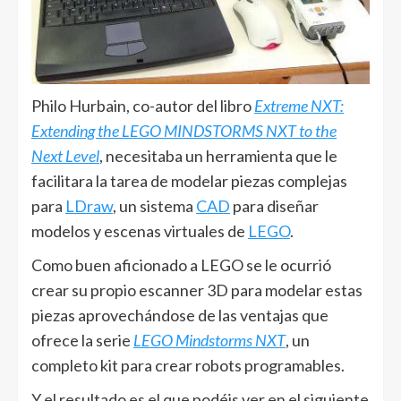
Philo Hurbain, co-autor del libro
Extreme NXT:
Extending the LEGO MINDSTORMS NXT to the
Next Level
, necesitaba un herramienta que le
facilitara la tarea de modelar piezas complejas
para
LDraw
, un sistema
CAD
para diseñar
modelos y escenas virtuales de
LEGO
.
Como buen aficionado a LEGO se le ocurrió
crear su propio escanner 3D para modelar estas
piezas aprovechándose de las ventajas que
ofrece la serie
LEGO Mindstorms NXT
, un
completo kit para crear robots programables.
Y el resultado es el que podéis ver en el siguiente