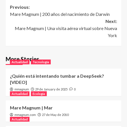
Post
Previous:
Mare Magnum | 200 años del nacimiento de Darwin
navigation
Next:
Mare Magnum | Una visita aérea virtual sobre Nueva
York
More Stories
Actualidad
Tecnología
¿Quién está intentando tumbar a DeepSeek?
[VIDEO]
29 de January de 2025
mmagnum
0
Actualidad
Ecología
Mare Magnum | Mar
27 de May de 2010
mmagnum.com
Actualidad