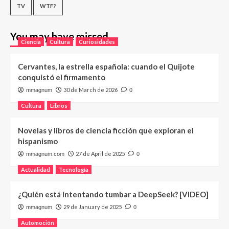
TV
WTF?
You may have missed
Ciencia
Cultura
Curiosidades
Cervantes, la estrella española: cuando el Quijote
conquistó el firmamento
30 de March de 2026
mmagnum
0
Cultura
Libros
Novelas y libros de ciencia ficción que exploran el
hispanismo
27 de April de 2025
mmagnum.com
0
Actualidad
Tecnología
¿Quién está intentando tumbar a DeepSeek? [VIDEO]
29 de January de 2025
mmagnum
0
Automoción