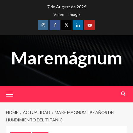
Skip
7 de August de 2026
to
Video
Image
content
Instagram
Facebook
Twitter
Linkedin
Youtube
Maremágnum
Primary
Menu
HOME
ACTUALIDAD
MARE MAGNUM | 97 AÑOS DEL
HUNDIMIENTO DEL TITANIC