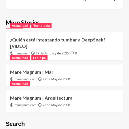
More Stories
Actualidad
Tecnología
¿Quién está intentando tumbar a DeepSeek?
[VIDEO]
29 de January de 2025
mmagnum
0
Actualidad
Ecología
Mare Magnum | Mar
27 de May de 2010
mmagnum.com
Actualidad
Mare Magnum | Arquitectura
26 de May de 2010
mmagnum.com
Search