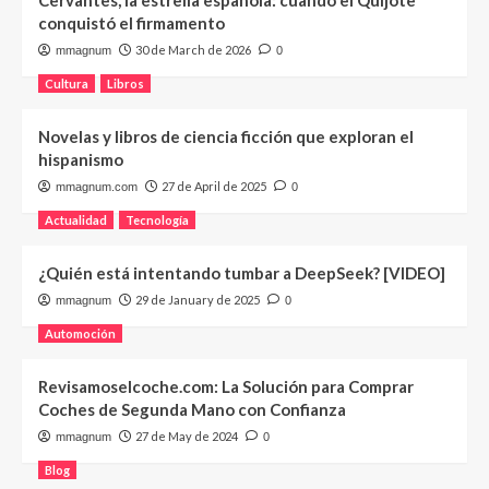
Cervantes, la estrella española: cuando el Quijote
conquistó el firmamento
30 de March de 2026
mmagnum
0
Cultura
Libros
Novelas y libros de ciencia ficción que exploran el
hispanismo
27 de April de 2025
mmagnum.com
0
Actualidad
Tecnología
¿Quién está intentando tumbar a DeepSeek? [VIDEO]
29 de January de 2025
mmagnum
0
Automoción
Revisamoselcoche.com: La Solución para Comprar
Coches de Segunda Mano con Confianza
27 de May de 2024
mmagnum
0
Blog