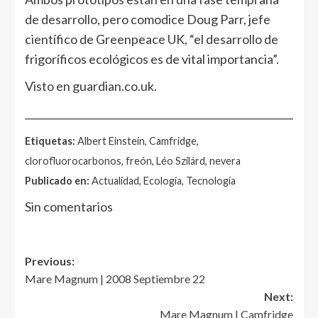
de desarrollo, pero comodice Doug Parr, jefe
científico de Greenpeace UK, “el desarrollo de
frigoríficos ecológicos es de vital importancia”.
Visto en guardian.co.uk.
______________________________________________________
Etiquetas:
Albert Einstein, Camfridge,
clorofluorocarbonos, freón, Léo Szilárd, nevera
Publicado en:
Actualidad, Ecología, Tecnología
Sin comentarios
Post
Previous:
Mare Magnum | 2008 Septiembre 22
navigation
Next:
Mare Magnum | Camfridge