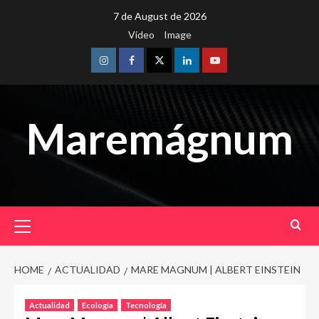
Skip
7 de August de 2026
to
Video
Image
content
Instagram
Facebook
Twitter
Linkedin
Youtube
Maremágnum
Primary
Menu
HOME
ACTUALIDAD
MARE MAGNUM | ALBERT EINSTEIN
Actualidad
Ecología
Tecnología