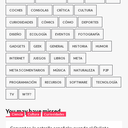
COCHES
CONSOLAS
CRÍTICA
CULTURA
CURIOSIDADES
CÓMICS
CÓMO
DEPORTES
DISEÑO
ECOLOGÍA
EVENTOS
FOTOGRAFÍA
GADGETS
GEEK
GENERAL
HISTORIA
HUMOR
INTERNET
JUEGOS
LIBROS
META
META 5 COMENTARIOS
MÚSICA
NATURALEZA
P2P
PROGRAMACIÓN
RECURSOS
SOFTWARE
TECNOLOGÍA
TV
WTF?
You may have missed
Ciencia
Cultura
Curiosidades