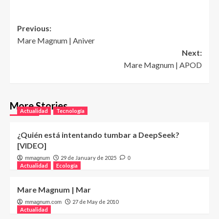
Post
Previous:
Mare Magnum | Aniver
navigation
Next:
Mare Magnum | APOD
More Stories
Actualidad
Tecnología
¿Quién está intentando tumbar a DeepSeek?
[VIDEO]
29 de January de 2025
mmagnum
0
Actualidad
Ecología
Mare Magnum | Mar
27 de May de 2010
mmagnum.com
Actualidad