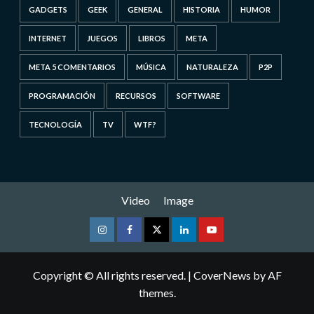
GADGETS
GEEK
GENERAL
HISTORIA
HUMOR
INTERNET
JUEGOS
LIBROS
META
META 5 COMENTARIOS
MÚSICA
NATURALEZA
P2P
PROGRAMACIÓN
RECURSOS
SOFTWARE
TECNOLOGÍA
TV
WTF?
Video
Image
Instagram
Facebook
Twitter
Linkedin
Youtube
Copyright © All rights reserved.
|
CoverNews
by AF
themes.