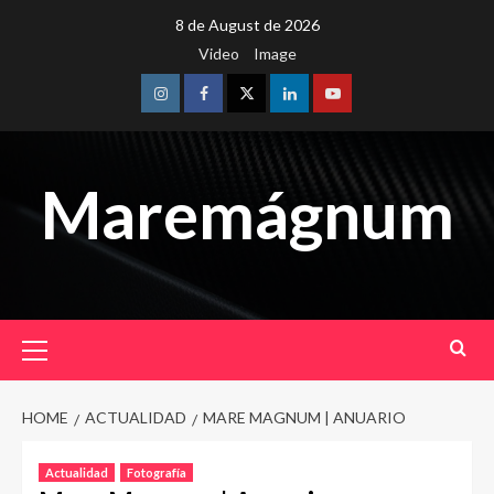
Skip
8 de August de 2026
to
Video
Image
content
Instagram
Facebook
Twitter
Linkedin
Youtube
Maremágnum
Primary
Menu
HOME
ACTUALIDAD
MARE MAGNUM | ANUARIO
Actualidad
Fotografía