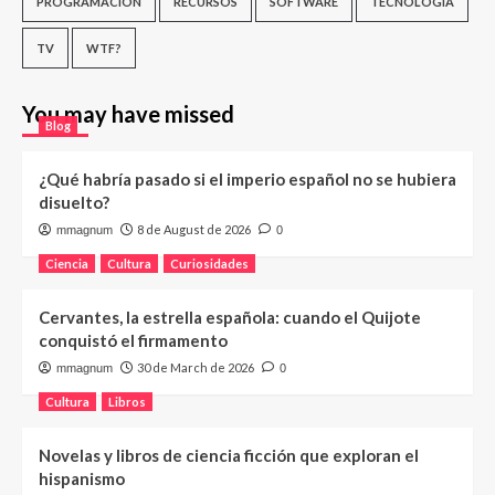
PROGRAMACIÓN
RECURSOS
SOFTWARE
TECNOLOGÍA
TV
WTF?
You may have missed
Blog
¿Qué habría pasado si el imperio español no se hubiera
disuelto?
8 de August de 2026
mmagnum
0
Ciencia
Cultura
Curiosidades
Cervantes, la estrella española: cuando el Quijote
conquistó el firmamento
30 de March de 2026
mmagnum
0
Cultura
Libros
Novelas y libros de ciencia ficción que exploran el
hispanismo