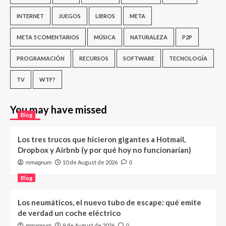
INTERNET
JUEGOS
LIBROS
META
META 5 COMENTARIOS
MÚSICA
NATURALEZA
P2P
PROGRAMACIÓN
RECURSOS
SOFTWARE
TECNOLOGÍA
TV
WTF?
You may have missed
Blog
Los tres trucos que hicieron gigantes a Hotmail,
Dropbox y Airbnb (y por qué hoy no funcionarían)
10 de August de 2026
mmagnum
0
Blog
Los neumáticos, el nuevo tubo de escape: qué emite
de verdad un coche eléctrico
9 de August de 2026
mmagnum
0