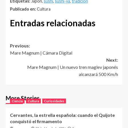
Etiquetas:
Japón,
sushi
,
sushi-ya
,
tradición
Publicado en:
Cultura
Entradas relacionadas
Post
Previous:
Mare Magnum | Cámara Digital
navigation
Next:
Mare Magnum | Un nuevo tren maglev japonés
alcanzará 500 Km/h
More Stories
Ciencia
Cultura
Curiosidades
Cervantes, la estrella española: cuando el Quijote
conquistó el firmamento