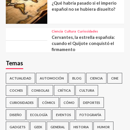
¿Qué habría pasado si el imperio
español no se hubiera disuelto?
Ciencia
Cultura
Curiosidades
Cervantes, la estrella española:
cuando el Quijote conquistó el
firmamento
Temas
ACTUALIDAD
AUTOMOCIÓN
BLOG
CIENCIA
CINE
COCHES
CONSOLAS
CRÍTICA
CULTURA
CURIOSIDADES
CÓMICS
CÓMO
DEPORTES
DISEÑO
ECOLOGÍA
EVENTOS
FOTOGRAFÍA
GADGETS
GEEK
GENERAL
HISTORIA
HUMOR