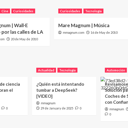
Cine
Curiosidades
Curiosidades
Tecnología
num | Wall·E
Mare Magnum | Música
por las calles de LA
16 de May de 2010
mmagnum.com
20 de May de 2010
com
Actualidad
Tecnología
Automoción
 de ciencia
¿Quién está intentando
Revisamose
oran el
tumbar a DeepSeek?
Solución p
[VIDEO]
Coches de
con Confia
mmagnum
29 de January de 2025
0
0
mmagnum
0