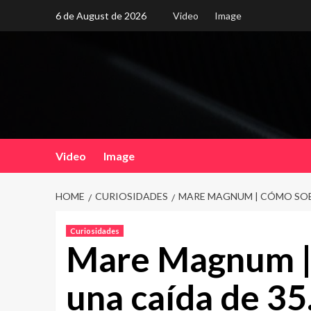
Skip
6 de August de 2026
Video
Image
to
content
Video
Image
HOME
CURIOSIDADES
MARE MAGNUM | CÓMO SOBRE
Curiosidades
Mare Magnum | 
una caída de 35.