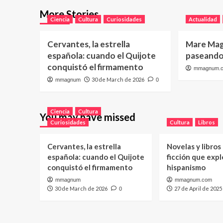
More Stories
Ciencia
Cultura
Curiosidades
Actualidad
Cervantes, la estrella
Mare Mag
española: cuando el Quijote
paseando 
conquistó el firmamento
mmagnum.
30 de March de 2026
mmagnum
0
Ciencia
Cultura
You may have missed
Curiosidades
Cultura
Libros
Cervantes, la estrella
Novelas y libros
española: cuando el Quijote
ficción que expl
conquistó el firmamento
hispanismo
mmagnum
mmagnum.com
30 de March de 2026
27 de April de 2025
0