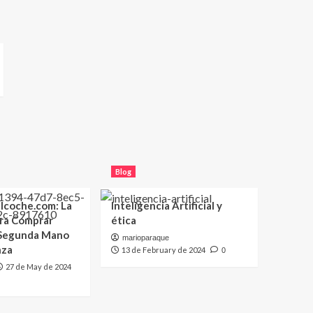
Blog
lcoche.com: La
Inteligencia Artificial y
ara Comprar
ética
 Segunda Mano
marioparaque
nza
13 de February de 2024
0
27 de May de 2024