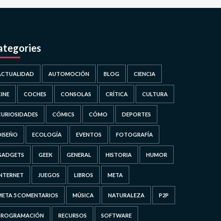
ategories
ACTUALIDAD
AUTOMOCIÓN
BLOG
CIENCIA
CINE
COCHES
CONSOLAS
CRÍTICA
CULTURA
CURIOSIDADES
CÓMICS
CÓMO
DEPORTES
DISEÑO
ECOLOGÍA
EVENTOS
FOTOGRAFÍA
GADGETS
GEEK
GENERAL
HISTORIA
HUMOR
INTERNET
JUEGOS
LIBROS
META
META 5 COMENTARIOS
MÚSICA
NATURALEZA
P2P
PROGRAMACIÓN
RECURSOS
SOFTWARE