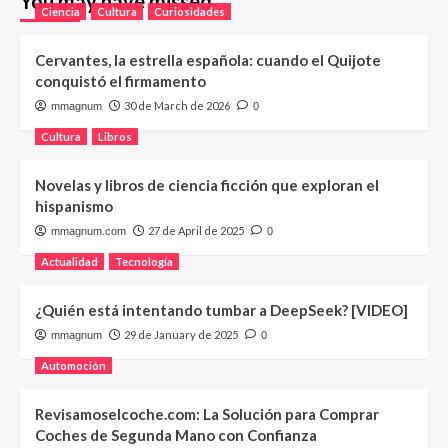
You may have missed
Ciencia
Cultura
Curiosidades
Cervantes, la estrella española: cuando el Quijote
conquistó el firmamento
30 de March de 2026
mmagnum
0
Cultura
Libros
Novelas y libros de ciencia ficción que exploran el
hispanismo
27 de April de 2025
mmagnum.com
0
Actualidad
Tecnología
¿Quién está intentando tumbar a DeepSeek? [VIDEO]
29 de January de 2025
mmagnum
0
Automoción
Revisamoselcoche.com: La Solución para Comprar
Coches de Segunda Mano con Confianza