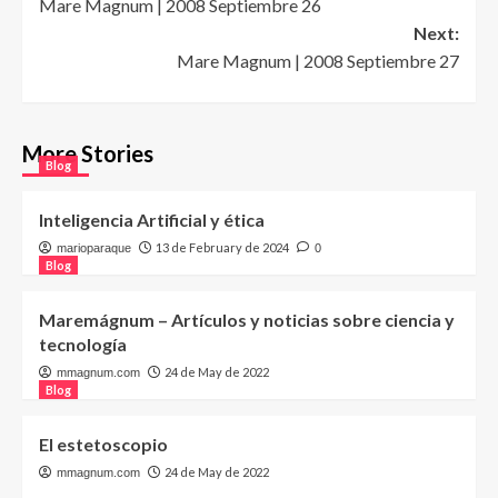
Mare Magnum | 2008 Septiembre 26
navigation
Next:
Mare Magnum | 2008 Septiembre 27
More Stories
Blog
Inteligencia Artificial y ética
13 de February de 2024
marioparaque
0
Blog
Maremágnum – Artículos y noticias sobre ciencia y
tecnología
24 de May de 2022
mmagnum.com
Blog
El estetoscopio
24 de May de 2022
mmagnum.com