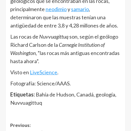
geológicos que se encontraban en las rocas,
principalmente
neodimio
y
samario
,
determinaron que las muestras tenían una
antigüedad de entre 3,8 y 4,28 millones de años.
Las rocas de
Nuvvuagittuq
son, según el geólogo
Richard Carlson de la
Carnegie Institution of
Washington
, “las rocas más antiguas encontradas
hasta ahora”.
Visto en
LiveScience
.
Fotografía: Science/AAAS.
Etiquetas:
Bahía de Hudson, Canadá, geología,
Nuvvuagittuq
Post
Previous: