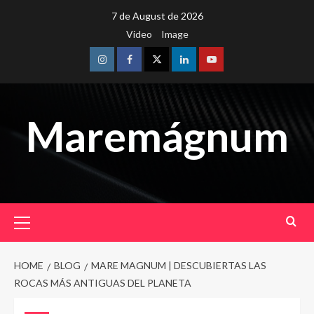
Skip
7 de August de 2026
to
Video
Image
content
Instagram
Facebook
Twitter
Linkedin
Youtube
Maremágnum
Primary
Menu
HOME
BLOG
MARE MAGNUM | DESCUBIERTAS LAS
ROCAS MÁS ANTIGUAS DEL PLANETA