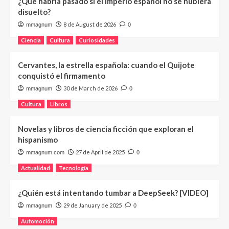
¿Qué habría pasado si el imperio español no se hubiera
disuelto?
8 de August de 2026
mmagnum
0
Ciencia
Cultura
Curiosidades
Cervantes, la estrella española: cuando el Quijote
conquistó el firmamento
30 de March de 2026
mmagnum
0
Cultura
Libros
Novelas y libros de ciencia ficción que exploran el
hispanismo
27 de April de 2025
mmagnum.com
0
Actualidad
Tecnología
¿Quién está intentando tumbar a DeepSeek? [VIDEO]
29 de January de 2025
mmagnum
0
Automoción