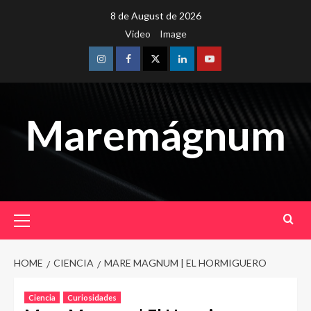
Skip
8 de August de 2026
to
Video
Image
content
Instagram
Facebook
Twitter
Linkedin
Youtube
Maremágnum
Primary
Menu
HOME
CIENCIA
MARE MAGNUM | EL HORMIGUERO
Ciencia
Curiosidades