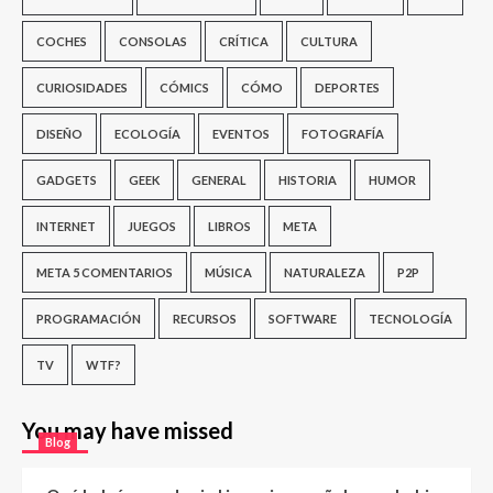
COCHES
CONSOLAS
CRÍTICA
CULTURA
CURIOSIDADES
CÓMICS
CÓMO
DEPORTES
DISEÑO
ECOLOGÍA
EVENTOS
FOTOGRAFÍA
GADGETS
GEEK
GENERAL
HISTORIA
HUMOR
INTERNET
JUEGOS
LIBROS
META
META 5 COMENTARIOS
MÚSICA
NATURALEZA
P2P
PROGRAMACIÓN
RECURSOS
SOFTWARE
TECNOLOGÍA
TV
WTF?
You may have missed
Blog