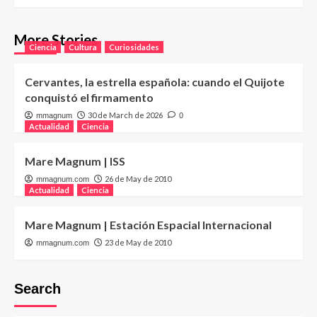
More Stories
Ciencia
Cultura
Curiosidades
Cervantes, la estrella española: cuando el Quijote
conquistó el firmamento
30 de March de 2026
mmagnum
0
Actualidad
Ciencia
Mare Magnum | ISS
26 de May de 2010
mmagnum.com
Actualidad
Ciencia
Mare Magnum | Estación Espacial Internacional
23 de May de 2010
mmagnum.com
Search