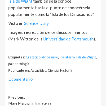
Isla de Wight
también se la conoce
popularmente hasta el punto de conocérsela
popularmente como la “Isla de los Dinosaurios”.
Visto en
Science Daily
.
Imagen: recreación de los descubrimientos
(Mark Witton de la
Universidad de Portsmouth
).
______________________________________________________
Etiquetas:
Cretácico
,
dinosaurio
,
Inglaterra
,
Isla de Wight
,
paleontología
Publicado en:
Actualidad, Ciencia, Historia
1 comentario
Post
Previous:
Mare Magnum | Inglaterra
navigation