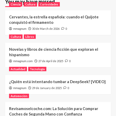
You may have missed
Ciencia
Cultura
Curiosidades
Cervantes, la estrella española: cuando el Quijote
conquistó el firmamento
30 de March de 2026
mmagnum
0
Cultura
Libros
Novelas y libros de ciencia ficción que exploran el
hispanismo
27 de April de 2025
mmagnum.com
0
Actualidad
Tecnología
¿Quién está intentando tumbar a DeepSeek? [VIDEO]
29 de January de 2025
mmagnum
0
Automoción
Revisamoselcoche.com: La Solución para Comprar
Coches de Segunda Mano con Confianza