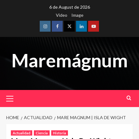
Skip
6 de August de 2026
to
Video
Image
content
Instagram
Facebook
Twitter
Linkedin
Youtube
Maremágnum
Primary
Menu
HOME
ACTUALIDAD
MARE MAGNUM | ISLA DE WIGHT
Actualidad
Ciencia
Historia