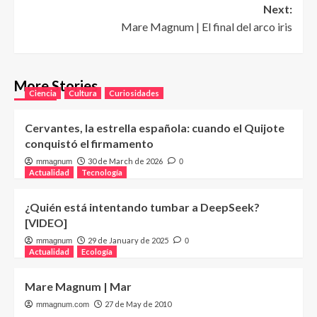
Next:
Mare Magnum | El final del arco iris
More Stories
Ciencia
Cultura
Curiosidades
Cervantes, la estrella española: cuando el Quijote
conquistó el firmamento
30 de March de 2026
mmagnum
0
Actualidad
Tecnología
¿Quién está intentando tumbar a DeepSeek?
[VIDEO]
29 de January de 2025
mmagnum
0
Actualidad
Ecología
Mare Magnum | Mar
27 de May de 2010
mmagnum.com