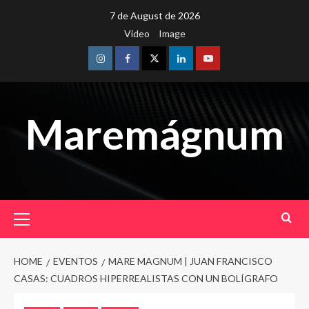
Skip
7 de August de 2026
to
Video
Image
content
Instagram
Facebook
Twitter
Linkedin
Youtube
Maremágnum
Primary
Menu
HOME
EVENTOS
MARE MAGNUM | JUAN FRANCISCO
CASAS: CUADROS HIPERREALISTAS CON UN BOLÍGRAFO