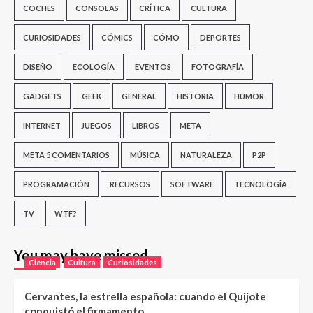
COCHES
CONSOLAS
CRÍTICA
CULTURA
CURIOSIDADES
CÓMICS
CÓMO
DEPORTES
DISEÑO
ECOLOGÍA
EVENTOS
FOTOGRAFÍA
GADGETS
GEEK
GENERAL
HISTORIA
HUMOR
INTERNET
JUEGOS
LIBROS
META
META 5 COMENTARIOS
MÚSICA
NATURALEZA
P2P
PROGRAMACIÓN
RECURSOS
SOFTWARE
TECNOLOGÍA
TV
WTF?
You may have missed
Ciencia
Cultura
Curiosidades
Cervantes, la estrella española: cuando el Quijote
conquistó el firmamento