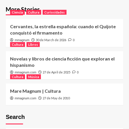
More Stories
Ciencia
Cultura
Curiosidades
Cervantes, la estrella española: cuando el Quijote
conquistó el firmamento
30 de March de 2026
mmagnum
0
Cultura
Libros
Novelas y libros de ciencia ficción que exploran el
hispanismo
27 de April de 2025
mmagnum.com
0
Cultura
Música
Mare Magnum | Cultura
27 de May de 2010
mmagnum.com
Search