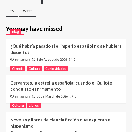
TV
WTF?
You may have missed
Blog
¿Qué habría pasado si el imperio español no se hubiera
disuelto?
8 de August de 2026
mmagnum
0
Ciencia
Cultura
Curiosidades
Cervantes, la estrella española: cuando el Quijote
conquistó el firmamento
30 de March de 2026
mmagnum
0
Cultura
Libros
Novelas y libros de ciencia ficción que exploran el
hispanismo