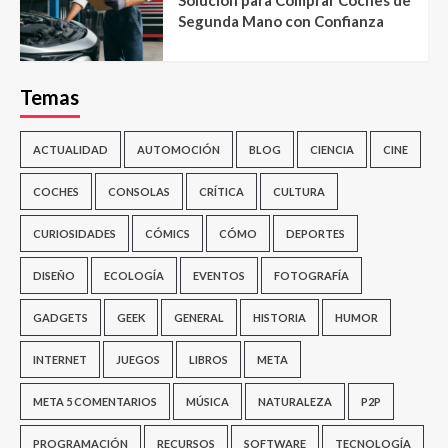
Segunda Mano con Confianza
Temas
ACTUALIDAD
AUTOMOCIÓN
BLOG
CIENCIA
CINE
COCHES
CONSOLAS
CRÍTICA
CULTURA
CURIOSIDADES
CÓMICS
CÓMO
DEPORTES
DISEÑO
ECOLOGÍA
EVENTOS
FOTOGRAFÍA
GADGETS
GEEK
GENERAL
HISTORIA
HUMOR
INTERNET
JUEGOS
LIBROS
META
META 5 COMENTARIOS
MÚSICA
NATURALEZA
P2P
PROGRAMACIÓN
RECURSOS
SOFTWARE
TECNOLOGÍA