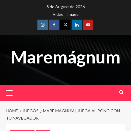
Skip
8 de August de 2026
to
Video
Image
content
Instagram
Facebook
Twitter
Linkedin
Youtube
Maremágnum
Primary
Menu
HOME
JUEGOS
MARE MAGNUM | JUEGA AL PONG CON
TU NAVEGADOR