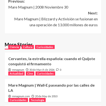
Post
Previous:
Mare Magnum | 2008 Noviembre 30
navigation
Next:
Mare Magnum | Blizzard y Activisión se fusionan en
una operación de 13.000 millones de euros
More Stories
Ciencia
Cultura
Curiosidades
Cervantes, la estrella española: cuando el Quijote
conquistó el firmamento
30 de March de 2026
mmagnum
0
Actualidad
Cine
Curiosidades
Mare Magnum | Wall·E paseando por las calles de
LA
20 de May de 2010
mmagnum.com
Curiosidades
Tecnología