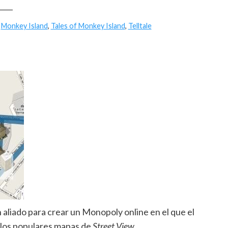
____
,
Monkey Island
,
Tales of Monkey Island
,
Telltale
 aliado para crear un Monopoly online en el que el
 los populares mapas de
Street View
.