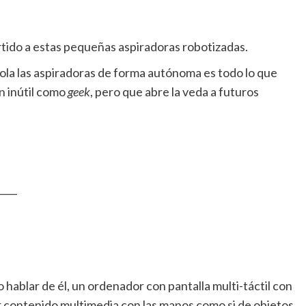
rtido a estas pequeñas aspiradoras robotizadas.
ola las aspiradoras de forma autónoma es todo lo que
n inútil como
geek
, pero que abre la veda a futuros
____
o hablar de él, un ordenador con pantalla multi-táctil con
 contenido multimedia con las manos como si de objetos