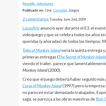
Republic
,
videojuego
Publicado en:
Cine,
Consolas
, Juegos
2 comentarios
Tuesday, June 2nd, 2009
LucasArts
anunció ayer durante el
E3
, el even
videojuego y que se celebra todos los años en
queridas (y añoradas) de todos los tiempos: M
Tales of Monkey Island
sería la quinta entrega y
primeras entregas (
The Secret of Monkey Island
viendo el trailer, parece que lamentablemente
Monkey Island
(2000).
Creo que el juego debería haber seguido más p
Curse of Monkey Island
(1997) pero la empresa s
no parecen estar demasiado trabajados. Esper
saga, se parezca a las obras maestras de
Ron G