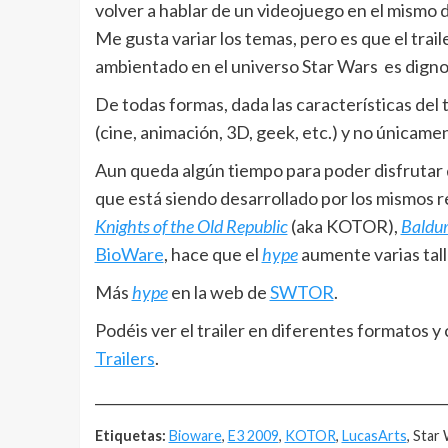
volver a hablar de un videojuego en el mismo
Me gusta variar los temas, pero es que el tra
ambientado en el universo Star Wars es digno
De todas formas, dada las características del 
(cine, animación, 3D, geek, etc.) y no únicame
Aun queda algún tiempo para poder disfrutar
que está siendo desarrollado por los mismos
Knights of the Old Republic
(aka KOTOR),
Baldur
BioWare
, hace que el
hype
aumente varias tall
Más
hype
en la web de
SWTOR
.
Podéis ver el trailer en diferentes formatos 
Trailers
.
__________________________________________________
Etiquetas:
Bioware
,
E3 2009
,
KOTOR
,
LucasArts
, Star