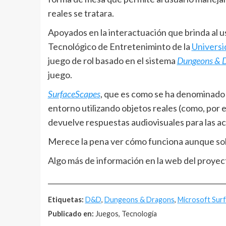
reales se tratara.
Apoyados en la interactuación que brinda al u
Tecnológico de Entreteniminto de la
Universi
juego de rol basado en el sistema
Dungeons & 
juego.
SurfaceScapes
, que es como se ha denominado a
entorno utilizando objetos reales (como, por e
devuelve respuestas audiovisuales para las ac
Merece la pena ver cómo funciona aunque solo 
Algo más de información en la web del proye
__________________________________________________
Etiquetas:
D&D
,
Dungeons & Dragons
,
Microsoft Sur
Publicado en:
Juegos, Tecnología