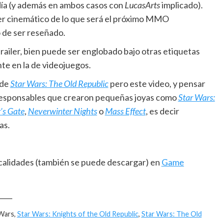
 día (y además en ambos casos con
LucasArts
implicado).
iler cinemático de lo que será el próximo MMO
 de ser reseñado.
trailer, bien puede ser englobado bajo otras etiquetas
nte en la de videojuegos.
 de
Star Wars: The Old Republic
pero este video, y pensar
 responsables que crearon pequeñas joyas como
Star Wars:
’s Gate
,
Neverwinter Nights
o
Mass Effect
, es decir
as.
y calidades (también se puede descargar) en
Game
____
 Wars,
Star Wars: Knights of the Old Republic
,
Star Wars: The Old