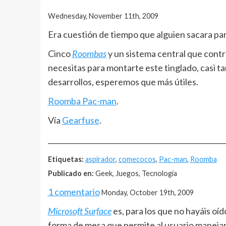
Wednesday, November 11th, 2009
Era cuestión de tiempo que alguien sacara pa
Cinco
Roombas
y un sistema central que contr
necesitas para montarte este tinglado, casi ta
desarrollos, esperemos que más útiles.
Roomba Pac-man
.
Vía
Gearfuse
.
__________________________________________________
Etiquetas:
aspirador
,
comecocos
,
Pac-man
,
Roomba
Publicado en:
Geek, Juegos, Tecnología
1 comentario
Monday, October 19th, 2009
Microsoft Surface
es, para los que no hayáis oíd
forma de mesa que permite al usuario manejar