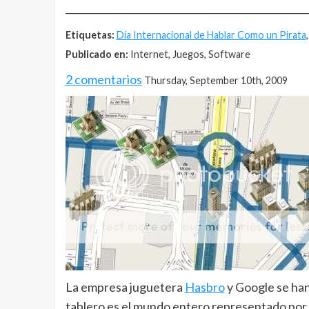
__________________________________________________
Etiquetas:
Día Internacional de Hablar Como un Pirata
Publicado en:
Internet, Juegos, Software
2 comentarios
Thursday, September 10th, 2009
La empresa juguetera
Hasbro
y Google se han
tablero es el mundo entero representado por