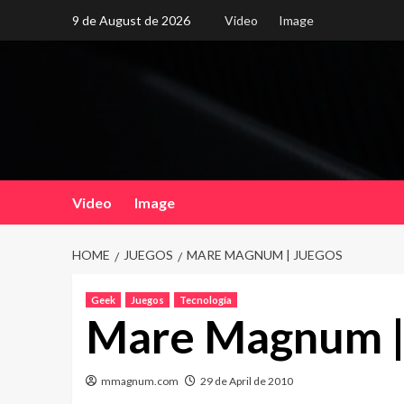
Skip
9 de August de 2026
Video
Image
to
content
Video
Image
HOME
JUEGOS
MARE MAGNUM | JUEGOS
Geek
Juegos
Tecnología
Mare Magnum |
mmagnum.com
29 de April de 2010