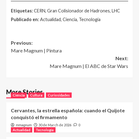
Etiquetas:
CERN, Gran Colisionador de Hadrones, LHC
Publicado en:
Actualidad, Ciencia, Tecnología
Post
Previous:
Mare Magnum | Pintura
navigation
Next:
Mare Magnum | El ABC de Star Wars
More Stories
Ciencia
Cultura
Curiosidades
Cervantes, la estrella española: cuando el Quijote
conquistó el firmamento
30 de March de 2026
mmagnum
0
Actualidad
Tecnología