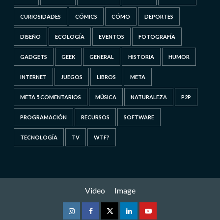
CURIOSIDADES
CÓMICS
CÓMO
DEPORTES
DISEÑO
ECOLOGÍA
EVENTOS
FOTOGRAFÍA
GADGETS
GEEK
GENERAL
HISTORIA
HUMOR
INTERNET
JUEGOS
LIBROS
META
META 5 COMENTARIOS
MÚSICA
NATURALEZA
P2P
PROGRAMACIÓN
RECURSOS
SOFTWARE
TECNOLOGÍA
TV
WTF?
Video
Image
Instagram
Facebook
Twitter
Linkedin
Youtube