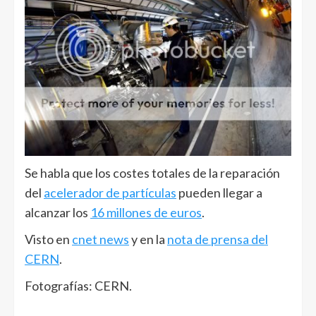
Se habla que los costes totales de la reparación
del
acelerador de partículas
pueden llegar a
alcanzar los
16 millones de euros
.
Visto en
cnet news
y en la
nota de prensa del
CERN
.
Fotografías: CERN.
______________________________________________________