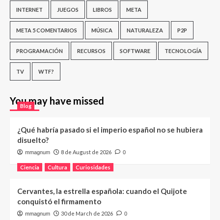
INTERNET
JUEGOS
LIBROS
META
META 5 COMENTARIOS
MÚSICA
NATURALEZA
P2P
PROGRAMACIÓN
RECURSOS
SOFTWARE
TECNOLOGÍA
TV
WTF?
You may have missed
Blog
¿Qué habría pasado si el imperio español no se hubiera
disuelto?
8 de August de 2026
mmagnum
0
Ciencia
Cultura
Curiosidades
Cervantes, la estrella española: cuando el Quijote
conquistó el firmamento
30 de March de 2026
mmagnum
0