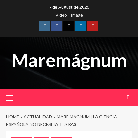
Skip
7 de August de 2026
to
Video
Image
content
Instagram
Facebook
Twitter
Linkedin
Youtube
Maremágnum
Primary
Menu
HOME
ACTUALIDAD
MARE MAGNUM | LA CIENCIA
ESPAÑOLA NO NECESITA TIJERAS