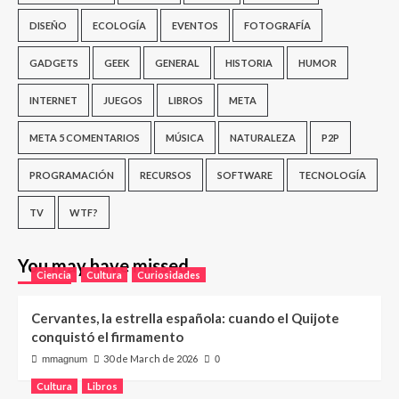
DISEÑO
ECOLOGÍA
EVENTOS
FOTOGRAFÍA
GADGETS
GEEK
GENERAL
HISTORIA
HUMOR
INTERNET
JUEGOS
LIBROS
META
META 5 COMENTARIOS
MÚSICA
NATURALEZA
P2P
PROGRAMACIÓN
RECURSOS
SOFTWARE
TECNOLOGÍA
TV
WTF?
You may have missed
Ciencia
Cultura
Curiosidades
Cervantes, la estrella española: cuando el Quijote
conquistó el firmamento
30 de March de 2026
mmagnum
0
Cultura
Libros