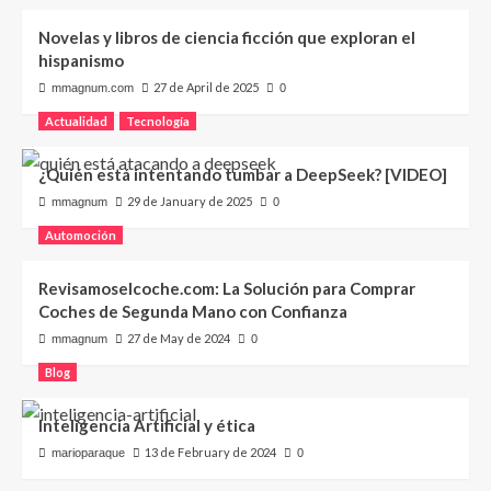
Novelas y libros de ciencia ficción que exploran el
hispanismo
27 de April de 2025
mmagnum.com
0
Actualidad
Tecnología
¿Quién está intentando tumbar a DeepSeek? [VIDEO]
29 de January de 2025
mmagnum
0
Automoción
Revisamoselcoche.com: La Solución para Comprar
Coches de Segunda Mano con Confianza
27 de May de 2024
mmagnum
0
Blog
Inteligencia Artificial y ética
13 de February de 2024
marioparaque
0