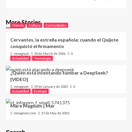
More Stories
Ciencia
Cultura
Curiosidades
Cervantes, la estrella española: cuando el Quijote
conquistó el firmamento
30 de March de 2026
mmagnum
0
Actualidad
Tecnología
¿Quién está intentando tumbar a DeepSeek?
[VIDEO]
29 de January de 2025
mmagnum
0
Actualidad
Ecología
Mare Magnum | Mar
27 de May de 2010
mmagnum.com