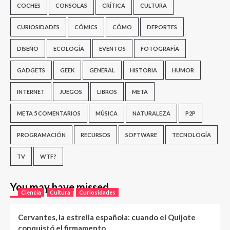
COCHES
CONSOLAS
CRÍTICA
CULTURA
CURIOSIDADES
CÓMICS
CÓMO
DEPORTES
DISEÑO
ECOLOGÍA
EVENTOS
FOTOGRAFÍA
GADGETS
GEEK
GENERAL
HISTORIA
HUMOR
INTERNET
JUEGOS
LIBROS
META
META 5 COMENTARIOS
MÚSICA
NATURALEZA
P2P
PROGRAMACIÓN
RECURSOS
SOFTWARE
TECNOLOGÍA
TV
WTF?
You may have missed
Ciencia
Cultura
Curiosidades
Cervantes, la estrella española: cuando el Quijote
conquistó el firmamento