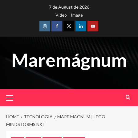
Skip
7 de August de 2026
to
Video
Image
content
Instagram
Facebook
Twitter
Linkedin
Youtube
Maremágnum
Primary
Menu
HOME
TECNOLOGÍA
MARE MAGNUM | LEGO
MINDSTORMS NXT