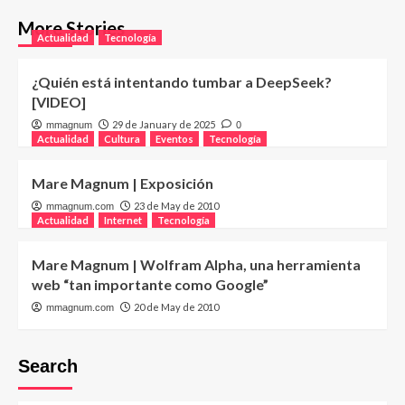
More Stories
Actualidad
Tecnología
¿Quién está intentando tumbar a DeepSeek?
[VIDEO]
29 de January de 2025
mmagnum
0
Actualidad
Cultura
Eventos
Tecnología
Mare Magnum | Exposición
23 de May de 2010
mmagnum.com
Actualidad
Internet
Tecnología
Mare Magnum | Wolfram Alpha, una herramienta
web “tan importante como Google”
20 de May de 2010
mmagnum.com
Search