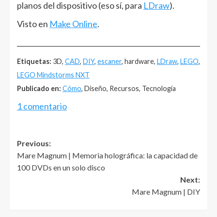
planos del dispositivo (eso sí, para
LDraw
).
Visto en
Make Online
.
______________________________________________________
Etiquetas:
3D,
CAD
,
DIY
,
escaner
, hardware,
LDraw
,
LEGO
,
LEGO Mindstorms NXT
Publicado en:
Cómo
, Diseño, Recursos, Tecnología
1 comentario
Post
Previous:
Mare Magnum | Memoria holográfica: la capacidad de
navigation
100 DVDs en un solo disco
Next:
Mare Magnum | DIY