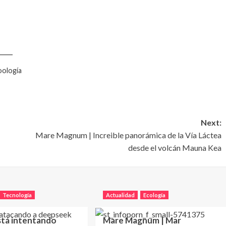
____
oología
Next:
Mare Magnum | Increible panorámica de la Vía Láctea
desde el volcán Mauna Kea
Tecnología
Actualidad
Ecología
stá intentando
Mare Magnum | Mar