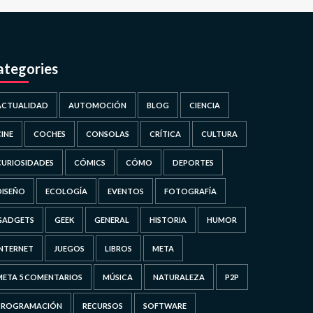
ategories
ACTUALIDAD
AUTOMOCIÓN
BLOG
CIENCIA
CINE
COCHES
CONSOLAS
CRÍTICA
CULTURA
CURIOSIDADES
CÓMICS
CÓMO
DEPORTES
DISEÑO
ECOLOGÍA
EVENTOS
FOTOGRAFÍA
GADGETS
GEEK
GENERAL
HISTORIA
HUMOR
INTERNET
JUEGOS
LIBROS
META
META 5 COMENTARIOS
MÚSICA
NATURALEZA
P2P
PROGRAMACIÓN
RECURSOS
SOFTWARE