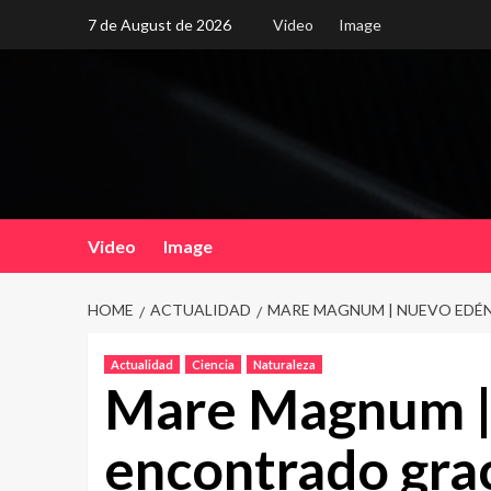
Skip
7 de August de 2026
Video
Image
to
content
Video
Image
HOME
ACTUALIDAD
MARE MAGNUM | NUEVO EDÉ
Actualidad
Ciencia
Naturaleza
Mare Magnum |
encontrado gra