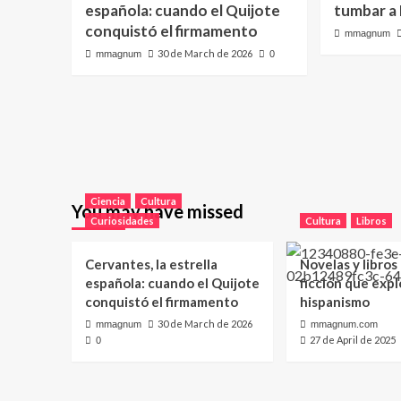
española: cuando el Quijote
tumbar a
conquistó el firmamento
mmagnum
30 de March de 2026
mmagnum
0
Ciencia
Cultura
You may have missed
Curiosidades
Cultura
Libros
Cervantes, la estrella
Novelas y libros
española: cuando el Quijote
ficción que expl
conquistó el firmamento
hispanismo
30 de March de 2026
mmagnum
mmagnum.com
27 de April de 2025
0