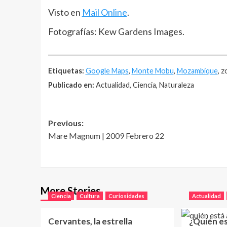
Visto en
Mail Online
.
Fotografías: Kew Gardens Images.
__________________________________________________
Etiquetas:
Google Maps
,
Monte Mobu
,
Mozambique
, z
Publicado en:
Actualidad, Ciencia, Naturaleza
Post
Previous:
Mare Magnum | 2009 Febrero 22
navigation
More Stories
Ciencia
Cultura
Curiosidades
Actualidad
Cervantes, la estrella
¿Quién e