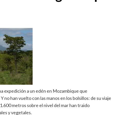
 una expedición a un edén en Mozambique que
. Y no han vuelto con las manos en los bolsillos: de su viaje
.600 metros sobre el nivel del mar han traido
les y vegetales.