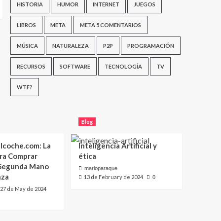
HISTORIA
HUMOR
INTERNET
JUEGOS
LIBROS
META
META 5 COMENTARIOS
MÚSICA
NATURALEZA
P2P
PROGRAMACIÓN
RECURSOS
SOFTWARE
TECNOLOGÍA
TV
WTF?
Blog
lcoche.com: La
Inteligencia Artificial y
ara Comprar
ética
 Segunda Mano
marioparaque
nza
13 de February de 2024
0
27 de May de 2024