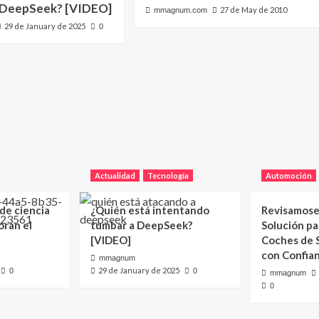
 DeepSeek? [VIDEO]
27 de May de 2010
mmagnum.com
29 de January de 2025
0
Actualidad
Tecnología
Automoción
 de ciencia
¿Quién está intentando
Revisamose
oran el
tumbar a DeepSeek?
Solución p
[VIDEO]
Coches de
con Confia
mmagnum
29 de January de 2025
0
0
mmagnum
0