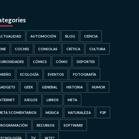
ategories
ACTUALIDAD
AUTOMOCIÓN
BLOG
CIENCIA
CINE
COCHES
CONSOLAS
CRÍTICA
CULTURA
CURIOSIDADES
CÓMICS
CÓMO
DEPORTES
DISEÑO
ECOLOGÍA
EVENTOS
FOTOGRAFÍA
GADGETS
GEEK
GENERAL
HISTORIA
HUMOR
INTERNET
JUEGOS
LIBROS
META
META 5 COMENTARIOS
MÚSICA
NATURALEZA
P2P
PROGRAMACIÓN
RECURSOS
SOFTWARE
TECNOLOGÍA
TV
WTF?