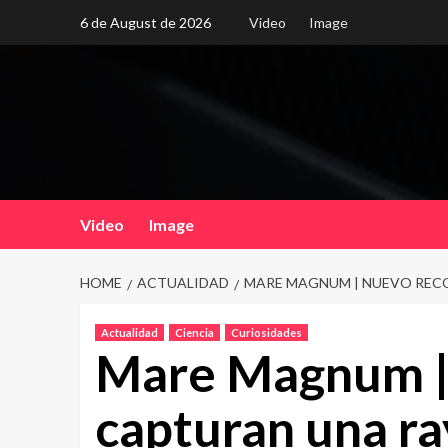
Skip
6 de August de 2026
Video
Image
to
content
Video
Image
HOME
ACTUALIDAD
MARE MAGNUM | NUEVO RECO
Actualidad
Ciencia
Curiosidades
Mare Magnum |
capturan una ra