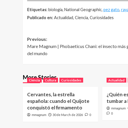
Etiquetas:
biología, National Geographic,
pez gato
,
ray
Publicado en:
Actualidad, Ciencia, Curiosidades
Post
Previous:
Mare Magnum | Phobaeticus Chani: el insecto más 
navigation
del mundo
More Stories
Ciencia
Cultura
Curiosidades
Actualidad
Cervantes, la estrella
¿Quién e
española: cuando el Quijote
tumbar a
conquistó el firmamento
mmagnum
0
30 de March de 2026
mmagnum
0