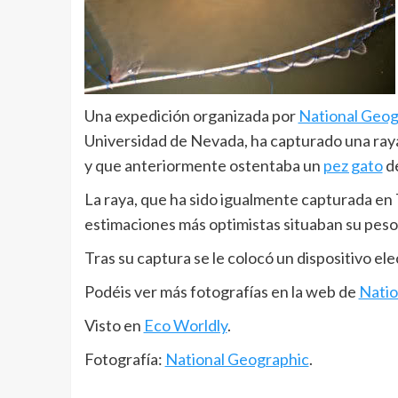
Una expedición organizada por
National Geog
Universidad de Nevada, ha capturado una raya
y que anteriormente ostentaba un
pez gato
de
La raya, que ha sido igualmente capturada en 
estimaciones más optimistas situaban su peso 
Tras su captura se le colocó un dispositivo el
Podéis ver más fotografías en la web de
Natio
Visto en
Eco Worldly
.
Fotografía:
National Geographic
.
__________________________________________________