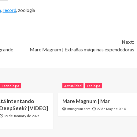
a
,
record
, zoología
Next:
grande
Mare Magnum | Extrañas máquinas expendedoras
Tecnología
Actualidad
Ecología
stá intentando
Mare Magnum | Mar
 DeepSeek? [VIDEO]
27 de May de 2010
mmagnum.com
29 de January de 2025