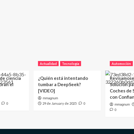
Actualidad
Tecnología
Automoción
 de ciencia
¿Quién está intentando
Revisamose
oran el
tumbar a DeepSeek?
Solución p
[VIDEO]
Coches de
con Confia
mmagnum
29 de January de 2025
0
0
mmagnum
0