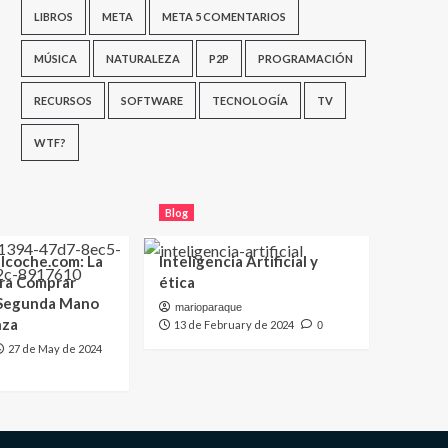
LIBROS
META
META 5 COMENTARIOS
MÚSICA
NATURALEZA
P2P
PROGRAMACIÓN
RECURSOS
SOFTWARE
TECNOLOGÍA
TV
WTF?
Blog
lcoche.com: La
Inteligencia Artificial y
ara Comprar
ética
 Segunda Mano
marioparaque
nza
13 de February de 2024
0
27 de May de 2024