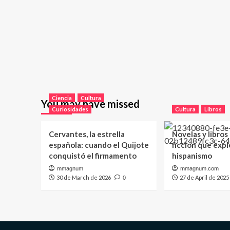
Ciencia
Cultura
You may have missed
Curiosidades
Cultura
Libros
Cervantes, la estrella
Novelas y libros
española: cuando el Quijote
ficción que expl
conquistó el firmamento
hispanismo
mmagnum
mmagnum.com
30 de March de 2026
27 de April de 2025
0