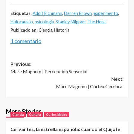
______________________________________________________
Etiquetas:
Adolf Eichmann
,
Derren Brown
,
experimento
,
Holocausto
,
psicología
,
Stanley Milgram
,
The Heist
Publicado en:
Ciencia, Historia
1 comentario
Post
Previous:
Mare Magnum | Percepción Sensorial
navigation
Next:
Mare Magnum | Córtex Cerebral
More Stories
Ciencia
Cultura
Curiosidades
Cervantes, la estrella española: cuando el Quijote