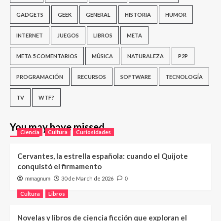
GADGETS
GEEK
GENERAL
HISTORIA
HUMOR
INTERNET
JUEGOS
LIBROS
META
META 5 COMENTARIOS
MÚSICA
NATURALEZA
P2P
PROGRAMACIÓN
RECURSOS
SOFTWARE
TECNOLOGÍA
TV
WTF?
You may have missed
Ciencia
Cultura
Curiosidades
Cervantes, la estrella española: cuando el Quijote
conquistó el firmamento
30 de March de 2026
mmagnum
0
Cultura
Libros
Novelas y libros de ciencia ficción que exploran el