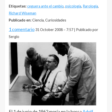
Etiquetas:
ceguera ante el cambio
,
psicología
,
Rarología
,
Richard Wiseman
Publicado en:
Ciencia, Curiosidades
1 comentario
31 October 2008 – 7:57 | Publicado por
Sergio
El 1 de junio de 1962 moría en la horca
Adolf