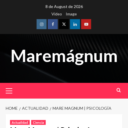
Skip
8 de August de 2026
to
Video
Image
content
Instagram
Facebook
Twitter
Linkedin
Youtube
Maremágnum
Primary
Menu
HOME
ACTUALIDAD
MARE MAGNUM | PSICOLOGÍA
Actualidad
Ciencia