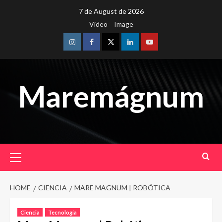
Skip
7 de August de 2026
to
Video
Image
content
Instagram
Facebook
Twitter
Linkedin
Youtube
Maremágnum
Primary
Menu
HOME
CIENCIA
MARE MAGNUM | ROBÓTICA
Ciencia
Tecnología