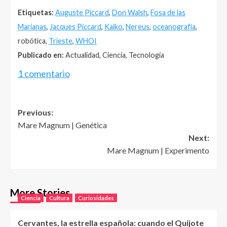
Etiquetas:
Auguste Piccard
,
Don Walsh
,
Fosa de las
Marianas
,
Jacques Piccard
,
Kaiko
,
Nereus
,
oceanografía
,
robótica,
Trieste
,
WHOI
Publicado en:
Actualidad, Ciencia, Tecnología
1 comentario
Post
Previous:
Mare Magnum | Genética
navigation
Next:
Mare Magnum | Experimento
More Stories
Ciencia
Cultura
Curiosidades
Cervantes, la estrella española: cuando el Quijote