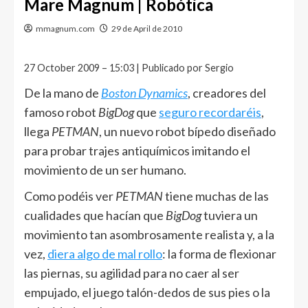
Mare Magnum | Robótica
mmagnum.com
29 de April de 2010
27 October 2009 – 15:03 | Publicado por Sergio
De la mano de
Boston Dynamics
, creadores del
famoso robot
BigDog
que
seguro recordaréis
,
llega
PETMAN
, un nuevo robot bípedo diseñado
para probar trajes antiquímicos imitando el
movimiento de un ser humano.
Como podéis ver
PETMAN
tiene muchas de las
cualidades que hacían que
BigDog
tuviera un
movimiento tan asombrosamente realista y, a la
vez,
diera algo de mal rollo
: la forma de flexionar
las piernas, su agilidad para no caer al ser
empujado, el juego talón-dedos de sus pies o la