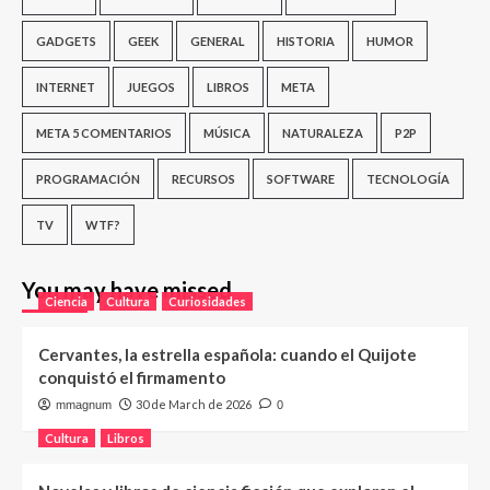
GADGETS
GEEK
GENERAL
HISTORIA
HUMOR
INTERNET
JUEGOS
LIBROS
META
META 5 COMENTARIOS
MÚSICA
NATURALEZA
P2P
PROGRAMACIÓN
RECURSOS
SOFTWARE
TECNOLOGÍA
TV
WTF?
You may have missed
Ciencia
Cultura
Curiosidades
Cervantes, la estrella española: cuando el Quijote
conquistó el firmamento
30 de March de 2026
mmagnum
0
Cultura
Libros