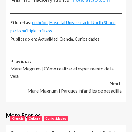
______________________________________________________
Etiquetas:
embrión
,
Hospital Universitario North Shore
,
parto múltiple
,
trillizos
Publicado en:
Actualidad, Ciencia, Curiosidades
Post
Previous:
Mare Magnum | Cómo realizar el experimento de la
navigation
vela
Next:
Mare Magnum | Parques infantiles de pesadilla
More Stories
Ciencia
Cultura
Curiosidades