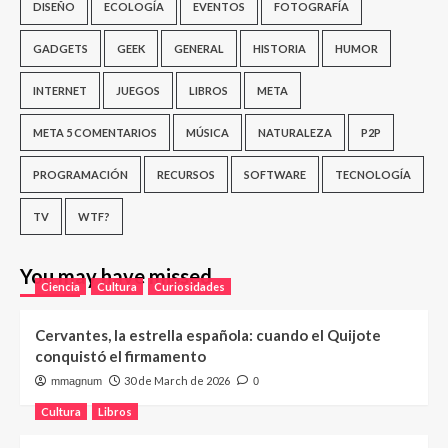
DISEÑO
ECOLOGÍA
EVENTOS
FOTOGRAFÍA
GADGETS
GEEK
GENERAL
HISTORIA
HUMOR
INTERNET
JUEGOS
LIBROS
META
META 5 COMENTARIOS
MÚSICA
NATURALEZA
P2P
PROGRAMACIÓN
RECURSOS
SOFTWARE
TECNOLOGÍA
TV
WTF?
You may have missed
Ciencia
Cultura
Curiosidades
Cervantes, la estrella española: cuando el Quijote
conquistó el firmamento
30 de March de 2026
mmagnum
0
Cultura
Libros