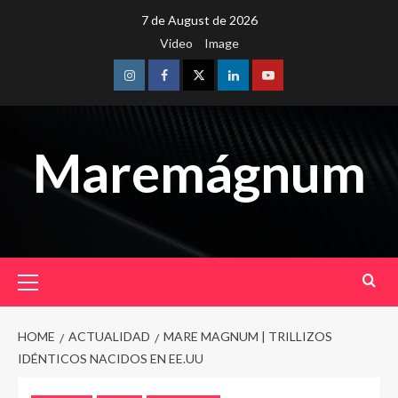
Skip
7 de August de 2026
to
Video
Image
content
Instagram
Facebook
Twitter
Linkedin
Youtube
Maremágnum
Primary
Menu
HOME
ACTUALIDAD
MARE MAGNUM | TRILLIZOS
IDÉNTICOS NACIDOS EN EE.UU