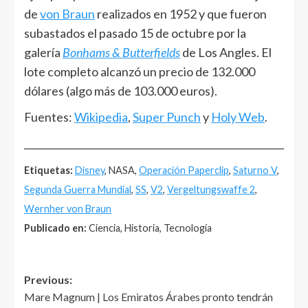
de
von Braun
realizados en 1952 y que fueron
subastados el pasado 15 de octubre por la
galería
Bonhams & Butterfields
de Los Angles. El
lote completo alcanzó un precio de 132.000
dólares (algo más de 103.000 euros).
Fuentes:
Wikipedia
,
Super Punch
y
Holy Web
.
______________________________________________________
Etiquetas:
Disney
, NASA,
Operación Paperclip
,
Saturno V
,
Segunda Guerra Mundial
,
SS
,
V2
,
Vergeltungswaffe 2
,
Wernher von Braun
Publicado en:
Ciencia, Historia, Tecnología
Post
Previous:
Mare Magnum | Los Emiratos Árabes pronto tendrán
navigation