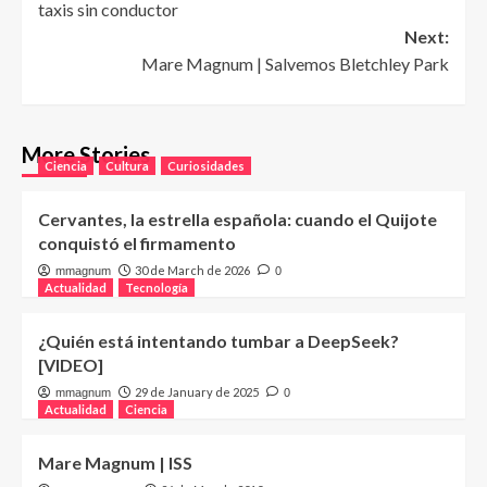
taxis sin conductor
Next:
Mare Magnum | Salvemos Bletchley Park
More Stories
Ciencia
Cultura
Curiosidades
Cervantes, la estrella española: cuando el Quijote
conquistó el firmamento
30 de March de 2026
mmagnum
0
Actualidad
Tecnología
¿Quién está intentando tumbar a DeepSeek?
[VIDEO]
29 de January de 2025
mmagnum
0
Actualidad
Ciencia
Mare Magnum | ISS