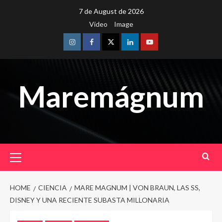
Skip
7 de August de 2026
to
Video
Image
content
Instagram
Facebook
Twitter
Linkedin
Youtube
Maremágnum
Primary
Menu
HOME
CIENCIA
MARE MAGNUM | VON BRAUN, LAS SS,
DISNEY Y UNA RECIENTE SUBASTA MILLONARIA