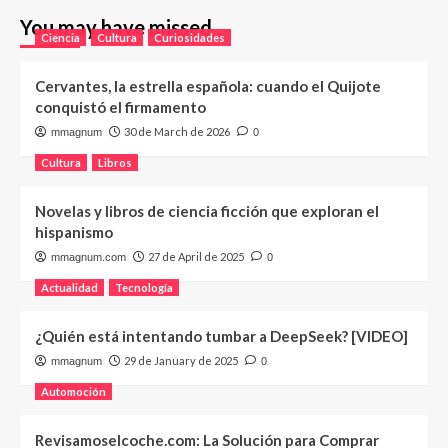
You may have missed
Ciencia
Cultura
Curiosidades
Cervantes, la estrella española: cuando el Quijote
conquistó el firmamento
30 de March de 2026
mmagnum
0
Cultura
Libros
Novelas y libros de ciencia ficción que exploran el
hispanismo
27 de April de 2025
mmagnum.com
0
Actualidad
Tecnología
¿Quién está intentando tumbar a DeepSeek? [VIDEO]
29 de January de 2025
mmagnum
0
Automoción
Revisamoselcoche.com: La Solución para Comprar