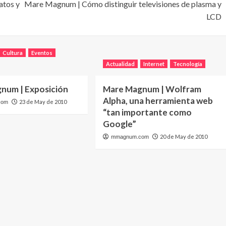
atos y
Mare Magnum | Cómo distinguir televisiones de plasma y
LCD
Cultura
Eventos
Actualidad
Internet
Tecnología
num | Exposición
Mare Magnum | Wolfram
Alpha, una herramienta web
23 de May de 2010
com
“tan importante como
Google”
20 de May de 2010
mmagnum.com