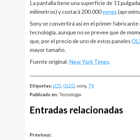
La pantalla tiene una superfície de 11 pulgad
milímetros) y costará 200.000
yenes
(aproxim
Sony se convertirá así en el primer fabricant
tecnología, aunque no se prevee que de mome
que, por el precio de uno de estos paneles
OL
mayor tamaño.
Fuente original:
New York Times
.
__________________________________________________
Etiquetas:
LCD
,
OLED
, sony,
TV
Publicado en:
Tecnología
Entradas relacionadas
Post
Previous: