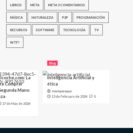
LIBROS
META
META 5 COMENTARIOS
MÚSICA
NATURALEZA
P2P
PROGRAMACIÓN
RECURSOS
SOFTWARE
TECNOLOGÍA
TV
WTF?
Blog
lcoche.com: La
Inteligencia Artificial y
ara Comprar
ética
 Segunda Mano
marioparaque
nza
13 de February de 2024
0
27 de May de 2024