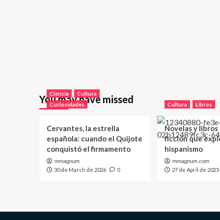
Ciencia
Cultura
You may have missed
Curiosidades
Cultura
Libros
Cervantes, la estrella
Novelas y libros
española: cuando el Quijote
ficción que expl
conquistó el firmamento
hispanismo
mmagnum
mmagnum.com
30 de March de 2026
27 de April de 2025
0