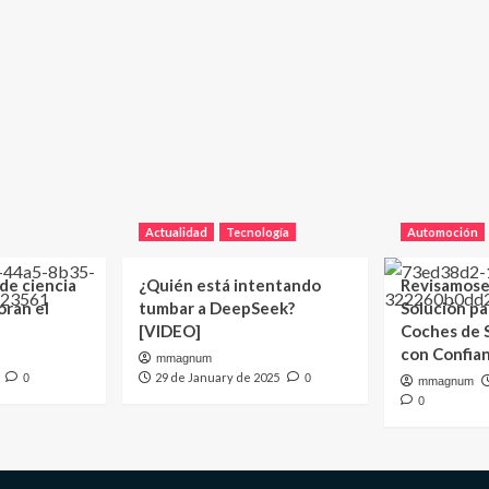
Actualidad
Tecnología
Automoción
 de ciencia
¿Quién está intentando
Revisamose
oran el
tumbar a DeepSeek?
Solución p
[VIDEO]
Coches de
con Confia
mmagnum
29 de January de 2025
0
0
mmagnum
0