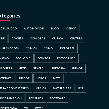
ategories
ACTUALIDAD
AUTOMOCIÓN
BLOG
CIENCIA
CINE
COCHES
CONSOLAS
CRÍTICA
CULTURA
CURIOSIDADES
CÓMICS
CÓMO
DEPORTES
DISEÑO
ECOLOGÍA
EVENTOS
FOTOGRAFÍA
GADGETS
GEEK
GENERAL
HISTORIA
HUMOR
INTERNET
JUEGOS
LIBROS
META
META 5 COMENTARIOS
MÚSICA
NATURALEZA
P2P
PROGRAMACIÓN
RECURSOS
SOFTWARE
TECNOLOGÍA
TV
WTF?