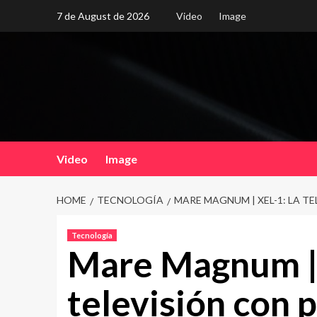
Skip
7 de August de 2026
Video
Image
to
content
Video
Image
HOME
TECNOLOGÍA
MARE MAGNUM | XEL-1: LA T
Tecnología
Mare Magnum | 
televisión con 