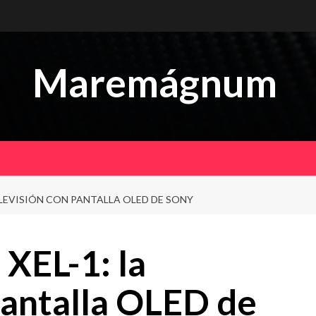
Maremágnum
ELEVISIÓN CON PANTALLA OLED DE SONY
XEL-1: la
pantalla OLED de