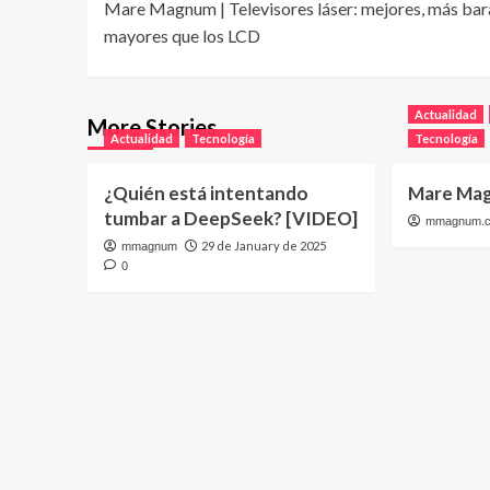
Mare Magnum | Televisores láser: mejores, más bar
navigation
mayores que los LCD
Actualidad
More Stories
Actualidad
Tecnología
Tecnología
¿Quién está intentando
Mare Mag
tumbar a DeepSeek? [VIDEO]
mmagnum.
29 de January de 2025
mmagnum
0