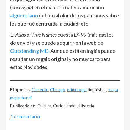
(
checagou
) en el dialecto nativo americano
algonquiano
debido al olor de los pantanos sobre
los que fué contruida la ciudad; etc.
El
Atlas of True Names
cuesta £4,99 (más gastos
de envío) y se puede adquirir en la web de
Outstanding MD
. Aunque está en inglés puede
resultar un regalo original y no muy caro para
estas Navidades.
______________________________________________________
Etiquetas:
Camerún
,
Chicago
,
etimología
, lingüística,
mapa
,
mapa mundi
Publicado en:
Cultura, Curiosidades, Historia
1 comentario