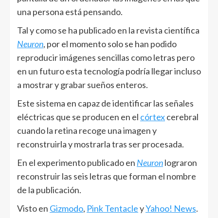
una persona está pensando.
Tal y como se ha publicado en la revista científica
Neuron
, por el momento solo se han podido
reproducir imágenes sencillas como letras pero
en un futuro esta tecnología podría llegar incluso
a mostrar y grabar sueños enteros.
Este sistema en capaz de identificar las señales
eléctricas que se producen en el
córtex
cerebral
cuando la retina recoge una imagen y
reconstruirla y mostrarla tras ser procesada.
En el experimento publicado en
Neuron
lograron
reconstruir las seis letras que forman el nombre
de la publicación.
Visto en
Gizmodo
,
Pink Tentacle
y
Yahoo! News
.