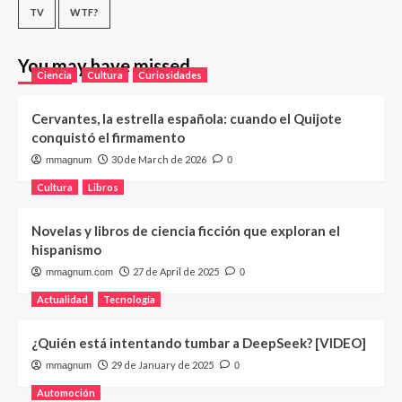
TV
WTF?
You may have missed
Ciencia
Cultura
Curiosidades
Cervantes, la estrella española: cuando el Quijote
conquistó el firmamento
30 de March de 2026
mmagnum
0
Cultura
Libros
Novelas y libros de ciencia ficción que exploran el
hispanismo
27 de April de 2025
mmagnum.com
0
Actualidad
Tecnología
¿Quién está intentando tumbar a DeepSeek? [VIDEO]
29 de January de 2025
mmagnum
0
Automoción