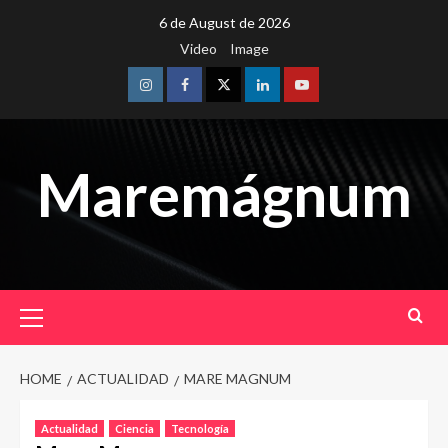
Skip
6 de August de 2026
to
Video
Image
content
Instagram
Facebook
Twitter
Linkedin
Youtube
Maremágnum
Primary
Menu
HOME
ACTUALIDAD
MARE MAGNUM
Actualidad
Ciencia
Tecnología