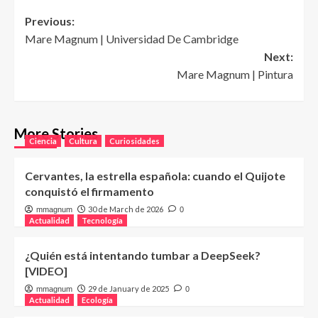
Post
Previous:
Mare Magnum | Universidad De Cambridge
navigation
Next:
Mare Magnum | Pintura
More Stories
Ciencia
Cultura
Curiosidades
Cervantes, la estrella española: cuando el Quijote
conquistó el firmamento
30 de March de 2026
mmagnum
0
Actualidad
Tecnología
¿Quién está intentando tumbar a DeepSeek?
[VIDEO]
29 de January de 2025
mmagnum
0
Actualidad
Ecología