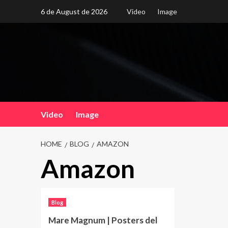
Skip
6 de August de 2026
Video
Image
to
content
Video
Image
HOME
BLOG
AMAZON
Amazon
Blog
Mare Magnum | Posters del