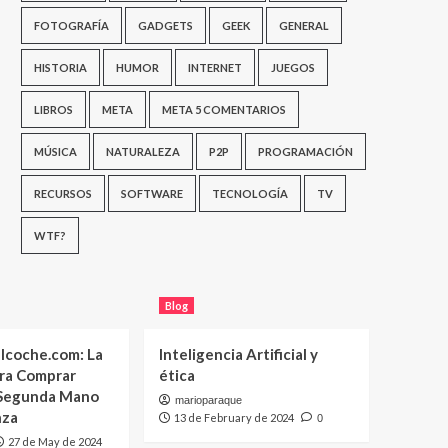
FOTOGRAFÍA
GADGETS
GEEK
GENERAL
HISTORIA
HUMOR
INTERNET
JUEGOS
LIBROS
META
META 5 COMENTARIOS
MÚSICA
NATURALEZA
P2P
PROGRAMACIÓN
RECURSOS
SOFTWARE
TECNOLOGÍA
TV
WTF?
Blog
lcoche.com: La
Inteligencia Artificial y
ara Comprar
ética
 Segunda Mano
marioparaque
nza
13 de February de 2024
0
27 de May de 2024