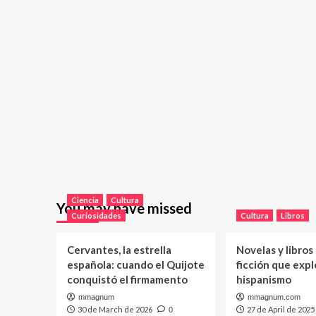
Ciencia
Cultura
You may have missed
Curiosidades
Cultura
Libros
Cervantes, la estrella
Novelas y libros
española: cuando el Quijote
ficción que expl
conquistó el firmamento
hispanismo
mmagnum
mmagnum.com
30 de March de 2026
27 de April de 2025
0