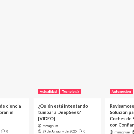
Actualidad
Tecnología
Automoción
 de ciencia
¿Quién está intentando
Revisamose
oran el
tumbar a DeepSeek?
Solución p
[VIDEO]
Coches de
con Confia
mmagnum
29 de January de 2025
0
0
mmagnum