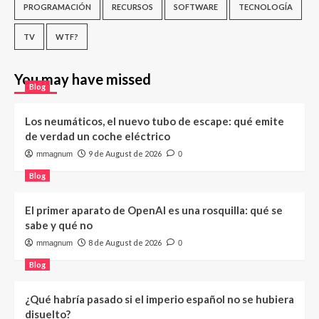
PROGRAMACIÓN
RECURSOS
SOFTWARE
TECNOLOGÍA
TV
WTF?
You may have missed
Blog
Los neumáticos, el nuevo tubo de escape: qué emite
de verdad un coche eléctrico
9 de August de 2026
mmagnum
0
Blog
El primer aparato de OpenAI es una rosquilla: qué se
sabe y qué no
8 de August de 2026
mmagnum
0
Blog
¿Qué habría pasado si el imperio español no se hubiera
disuelto?