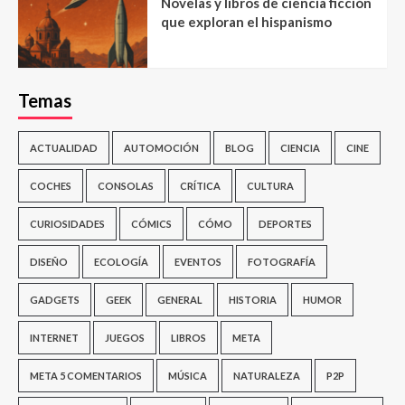
Novelas y libros de ciencia ficción
que exploran el hispanismo
Temas
ACTUALIDAD
AUTOMOCIÓN
BLOG
CIENCIA
CINE
COCHES
CONSOLAS
CRÍTICA
CULTURA
CURIOSIDADES
CÓMICS
CÓMO
DEPORTES
DISEÑO
ECOLOGÍA
EVENTOS
FOTOGRAFÍA
GADGETS
GEEK
GENERAL
HISTORIA
HUMOR
INTERNET
JUEGOS
LIBROS
META
META 5 COMENTARIOS
MÚSICA
NATURALEZA
P2P