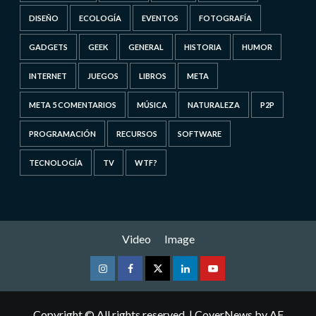
DISEÑO
ECOLOGÍA
EVENTOS
FOTOGRAFÍA
GADGETS
GEEK
GENERAL
HISTORIA
HUMOR
INTERNET
JUEGOS
LIBROS
META
META 5 COMENTARIOS
MÚSICA
NATURALEZA
P2P
PROGRAMACIÓN
RECURSOS
SOFTWARE
TECNOLOGÍA
TV
WTF?
Video
Image
Instagram
Facebook
Twitter
Linkedin
Youtube
Copyright © All rights reserved.
|
CoverNews
by AF