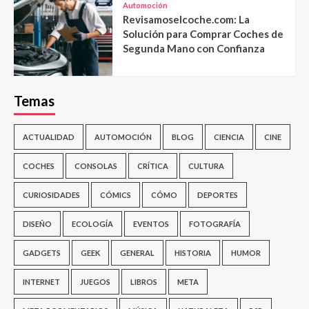
Automoción
Revisamoselcoche.com: La
Solución para Comprar Coches de
Segunda Mano con Confianza
Temas
ACTUALIDAD
AUTOMOCIÓN
BLOG
CIENCIA
CINE
COCHES
CONSOLAS
CRÍTICA
CULTURA
CURIOSIDADES
CÓMICS
CÓMO
DEPORTES
DISEÑO
ECOLOGÍA
EVENTOS
FOTOGRAFÍA
GADGETS
GEEK
GENERAL
HISTORIA
HUMOR
INTERNET
JUEGOS
LIBROS
META