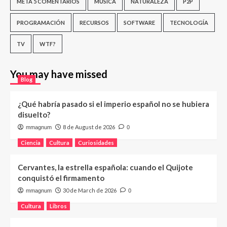
META 5 COMENTARIOS
MÚSICA
NATURALEZA
P2P
PROGRAMACIÓN
RECURSOS
SOFTWARE
TECNOLOGÍA
TV
WTF?
You may have missed
Blog
¿Qué habría pasado si el imperio español no se hubiera
disuelto?
8 de August de 2026
mmagnum
0
Ciencia
Cultura
Curiosidades
Cervantes, la estrella española: cuando el Quijote
conquistó el firmamento
30 de March de 2026
mmagnum
0
Cultura
Libros