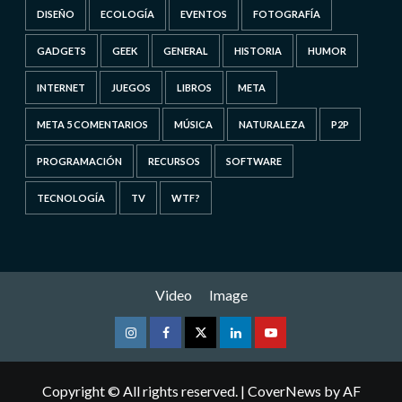
DISEÑO
ECOLOGÍA
EVENTOS
FOTOGRAFÍA
GADGETS
GEEK
GENERAL
HISTORIA
HUMOR
INTERNET
JUEGOS
LIBROS
META
META 5 COMENTARIOS
MÚSICA
NATURALEZA
P2P
PROGRAMACIÓN
RECURSOS
SOFTWARE
TECNOLOGÍA
TV
WTF?
Video
Image
Instagram
Facebook
Twitter
Linkedin
Youtube
Copyright © All rights reserved.
|
CoverNews
by AF