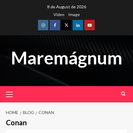
Skip
8 de August de 2026
to
Video
Image
content
Instagram
Facebook
Twitter
Linkedin
Youtube
Maremágnum
Primary
Menu
HOME
BLOG
CONAN
Conan