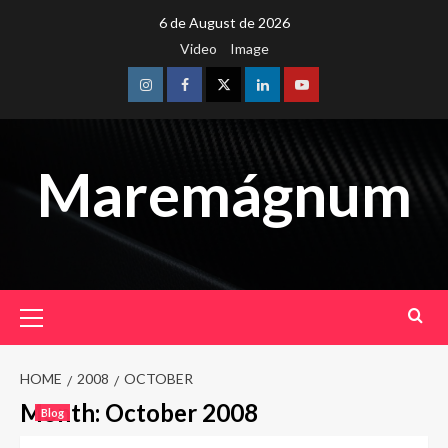
Skip
6 de August de 2026
to
Video
Image
content
Instagram
Facebook
Twitter
Linkedin
Youtube
Maremágnum
Primary
Menu
HOME
2008
OCTOBER
Month:
October 2008
Blog