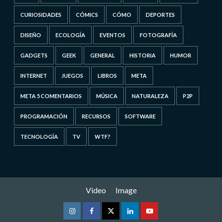
CURIOSIDADES
CÓMICS
CÓMO
DEPORTES
DISEÑO
ECOLOGÍA
EVENTOS
FOTOGRAFÍA
GADGETS
GEEK
GENERAL
HISTORIA
HUMOR
INTERNET
JUEGOS
LIBROS
META
META 5 COMENTARIOS
MÚSICA
NATURALEZA
P2P
PROGRAMACIÓN
RECURSOS
SOFTWARE
TECNOLOGÍA
TV
WTF?
Video
Image
Instagram
Facebook
Twitter
Linkedin
Youtube