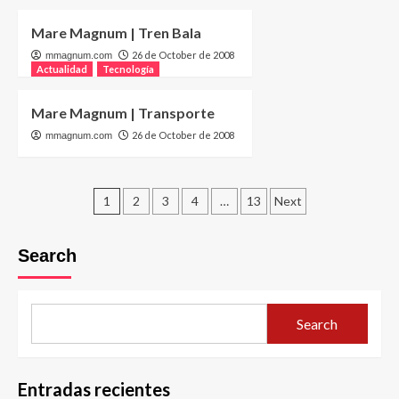
Mare Magnum | Tren Bala
26 de October de 2008
mmagnum.com
Actualidad
Tecnología
Mare Magnum | Transporte
26 de October de 2008
mmagnum.com
Posts
1
2
3
4
…
13
Next
pagination
Search
Search
Entradas recientes