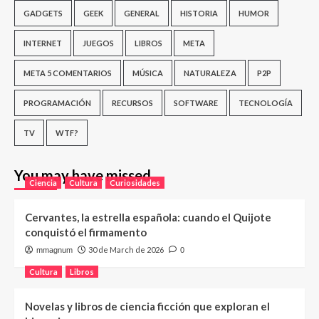
GADGETS
GEEK
GENERAL
HISTORIA
HUMOR
INTERNET
JUEGOS
LIBROS
META
META 5 COMENTARIOS
MÚSICA
NATURALEZA
P2P
PROGRAMACIÓN
RECURSOS
SOFTWARE
TECNOLOGÍA
TV
WTF?
You may have missed
Ciencia
Cultura
Curiosidades
Cervantes, la estrella española: cuando el Quijote
conquistó el firmamento
30 de March de 2026
mmagnum
0
Cultura
Libros
Novelas y libros de ciencia ficción que exploran el