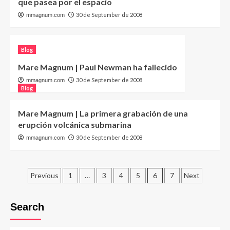
que pasea por el espacio
30 de September de 2008
mmagnum.com
Blog
Mare Magnum | Paul Newman ha fallecido
30 de September de 2008
mmagnum.com
Blog
Mare Magnum | La primera grabación de una
erupción volcánica submarina
30 de September de 2008
mmagnum.com
Posts
Previous
1
…
3
4
5
6
7
Next
pagination
Search