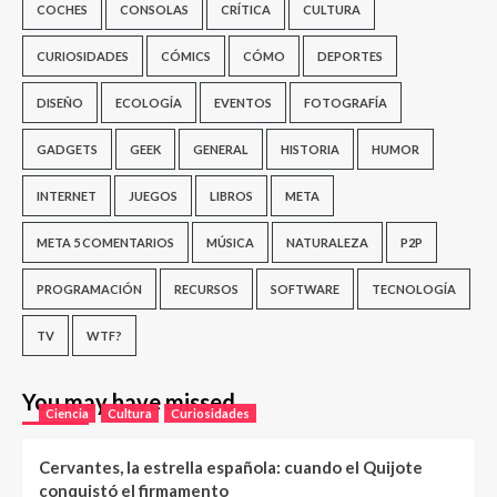
COCHES
CONSOLAS
CRÍTICA
CULTURA
CURIOSIDADES
CÓMICS
CÓMO
DEPORTES
DISEÑO
ECOLOGÍA
EVENTOS
FOTOGRAFÍA
GADGETS
GEEK
GENERAL
HISTORIA
HUMOR
INTERNET
JUEGOS
LIBROS
META
META 5 COMENTARIOS
MÚSICA
NATURALEZA
P2P
PROGRAMACIÓN
RECURSOS
SOFTWARE
TECNOLOGÍA
TV
WTF?
You may have missed
Ciencia
Cultura
Curiosidades
Cervantes, la estrella española: cuando el Quijote
conquistó el firmamento