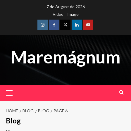
Skip
7 de August de 2026
to
Video
Image
content
Instagram
Facebook
Twitter
Linkedin
Youtube
Maremágnum
Primary
Menu
HOME
BLOG
BLOG
PAGE 6
Blog