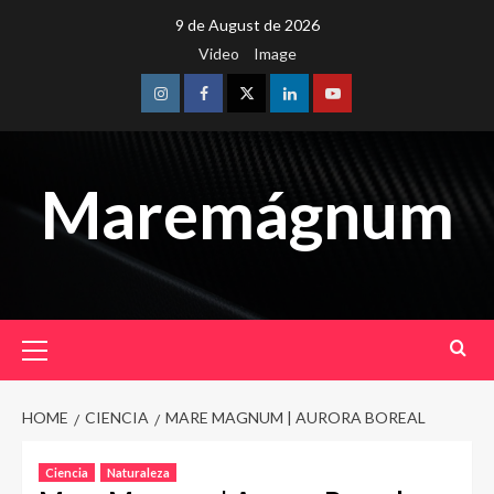
Skip
9 de August de 2026
to
Video
Image
content
Instagram
Facebook
Twitter
Linkedin
Youtube
Maremágnum
Primary
Menu
HOME
CIENCIA
MARE MAGNUM | AURORA BOREAL
Ciencia
Naturaleza