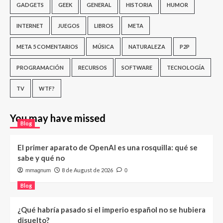
GADGETS
GEEK
GENERAL
HISTORIA
HUMOR
INTERNET
JUEGOS
LIBROS
META
META 5 COMENTARIOS
MÚSICA
NATURALEZA
P2P
PROGRAMACIÓN
RECURSOS
SOFTWARE
TECNOLOGÍA
TV
WTF?
You may have missed
Blog
El primer aparato de OpenAI es una rosquilla: qué se
sabe y qué no
8 de August de 2026
mmagnum
0
Blog
¿Qué habría pasado si el imperio español no se hubiera
disuelto?