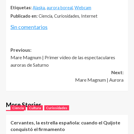
Etiquetas:
Alaska
,
aurora boreal
,
Webcam
Publicado en:
Ciencia, Curiosidades, Internet
Sin comentarios
Post
Previous:
Mare Magnum | Primer vídeo de las espectaculares
navigation
auroras de Saturno
Next:
Mare Magnum | Aurora
More Stories
Ciencia
Cultura
Curiosidades
Cervantes, la estrella española: cuando el Quijote
conquistó el firmamento