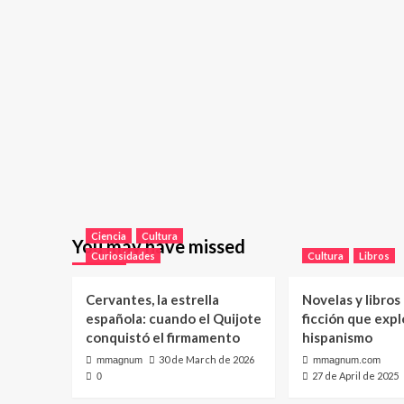
Ciencia
Cultura
You may have missed
Curiosidades
Cultura
Libros
Cervantes, la estrella
Novelas y libros
española: cuando el Quijote
ficción que expl
conquistó el firmamento
hispanismo
30 de March de 2026
mmagnum
mmagnum.com
27 de April de 2025
0