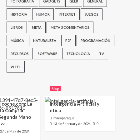
FOTOGRAFÍA
GADGETS
GEEK
GENERAL
HISTORIA
HUMOR
INTERNET
JUEGOS
LIBROS
META
META 5 COMENTARIOS
MÚSICA
NATURALEZA
P2P
PROGRAMACIÓN
RECURSOS
SOFTWARE
TECNOLOGÍA
TV
WTF?
Blog
lcoche.com: La
Inteligencia Artificial y
ara Comprar
ética
 Segunda Mano
marioparaque
nza
13 de February de 2024
0
27 de May de 2024