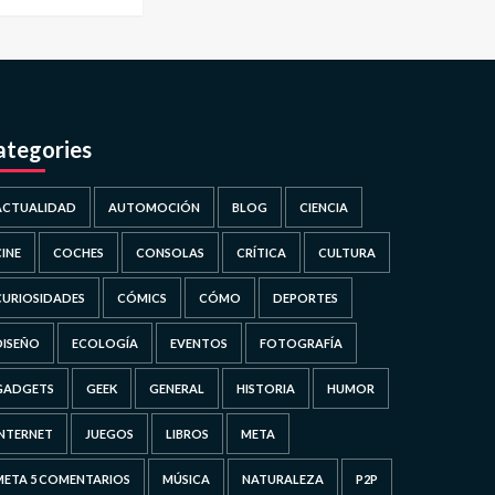
ategories
ACTUALIDAD
AUTOMOCIÓN
BLOG
CIENCIA
CINE
COCHES
CONSOLAS
CRÍTICA
CULTURA
CURIOSIDADES
CÓMICS
CÓMO
DEPORTES
DISEÑO
ECOLOGÍA
EVENTOS
FOTOGRAFÍA
GADGETS
GEEK
GENERAL
HISTORIA
HUMOR
INTERNET
JUEGOS
LIBROS
META
META 5 COMENTARIOS
MÚSICA
NATURALEZA
P2P