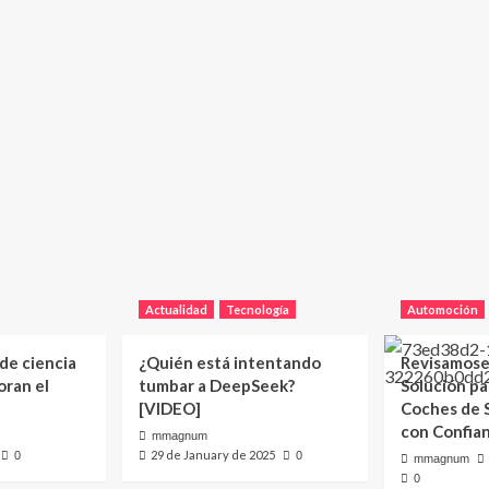
Actualidad
Tecnología
Automoción
 de ciencia
¿Quién está intentando
Revisamose
oran el
tumbar a DeepSeek?
Solución p
[VIDEO]
Coches de
con Confia
mmagnum
29 de January de 2025
0
0
mmagnum
0