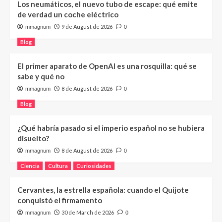
Los neumáticos, el nuevo tubo de escape: qué emite
de verdad un coche eléctrico
9 de August de 2026
mmagnum
0
Blog
El primer aparato de OpenAI es una rosquilla: qué se
sabe y qué no
8 de August de 2026
mmagnum
0
Blog
¿Qué habría pasado si el imperio español no se hubiera
disuelto?
8 de August de 2026
mmagnum
0
Ciencia
Cultura
Curiosidades
Cervantes, la estrella española: cuando el Quijote
conquistó el firmamento
30 de March de 2026
mmagnum
0