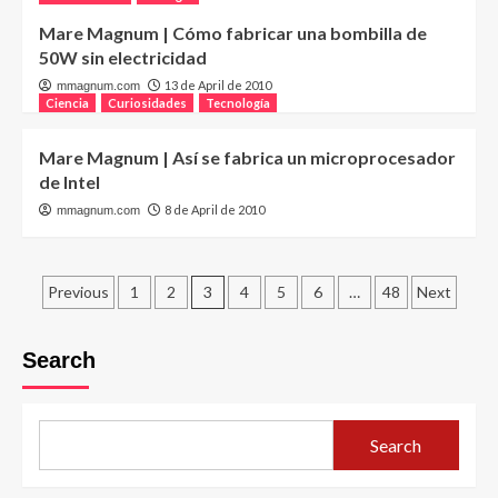
Mare Magnum | Cómo fabricar una bombilla de
50W sin electricidad
13 de April de 2010
mmagnum.com
Ciencia
Curiosidades
Tecnología
Mare Magnum | Así se fabrica un microprocesador
de Intel
8 de April de 2010
mmagnum.com
Posts
Previous
1
2
3
4
5
6
…
48
Next
pagination
Search
Search