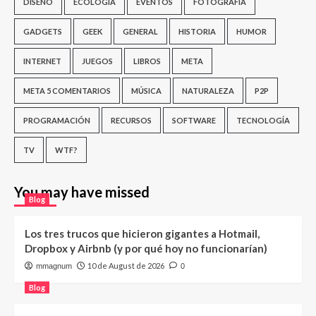
DISEÑO
ECOLOGÍA
EVENTOS
FOTOGRAFÍA
GADGETS
GEEK
GENERAL
HISTORIA
HUMOR
INTERNET
JUEGOS
LIBROS
META
META 5 COMENTARIOS
MÚSICA
NATURALEZA
P2P
PROGRAMACIÓN
RECURSOS
SOFTWARE
TECNOLOGÍA
TV
WTF?
You may have missed
Blog
Los tres trucos que hicieron gigantes a Hotmail,
Dropbox y Airbnb (y por qué hoy no funcionarían)
10 de August de 2026
mmagnum
0
Blog