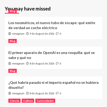
You may have missed
Blog
Los neumáticos, el nuevo tubo de escape: qué emite
de verdad un coche eléctrico
9 de August de 2026
mmagnum
0
Blog
El primer aparato de OpenAI es una rosquilla: qué se
sabe y qué no
8 de August de 2026
mmagnum
0
Blog
¿Qué habría pasado si el imperio español no se hubiera
disuelto?
8 de August de 2026
mmagnum
0
Ciencia
Cultura
Curiosidades