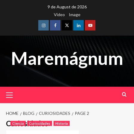
Skip
9 de August de 2026
to
Video
Image
content
Instagram
Facebook
Twitter
Linkedin
Youtube
Maremágnum
Primary
Menu
HOME
BLOG
CURIOSIDADES
PAGE 2
Curiosidades
Ciencia
Curiosidades
Historia