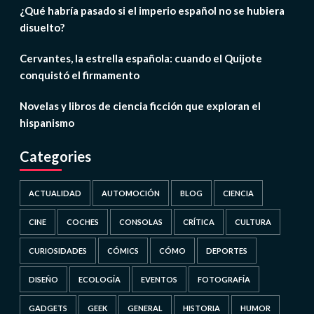
¿Qué habría pasado si el imperio español no se hubiera
disuelto?
Cervantes, la estrella española: cuando el Quijote
conquistó el firmamento
Novelas y libros de ciencia ficción que exploran el
hispanismo
Categories
ACTUALIDAD
AUTOMOCIÓN
BLOG
CIENCIA
CINE
COCHES
CONSOLAS
CRÍTICA
CULTURA
CURIOSIDADES
CÓMICS
CÓMO
DEPORTES
DISEÑO
ECOLOGÍA
EVENTOS
FOTOGRAFÍA
GADGETS
GEEK
GENERAL
HISTORIA
HUMOR