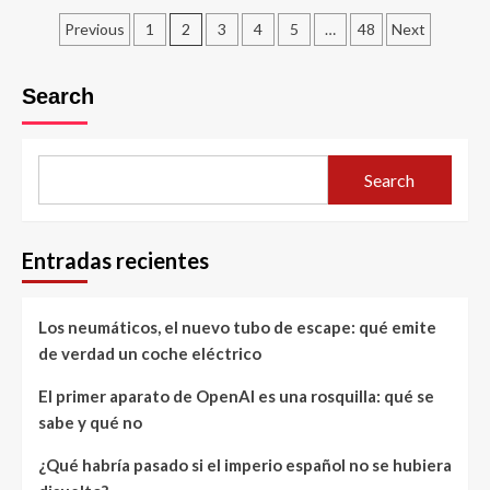
Posts
Previous
1
2
3
4
5
…
48
Next
pagination
Search
Search
Entradas recientes
Los neumáticos, el nuevo tubo de escape: qué emite
de verdad un coche eléctrico
El primer aparato de OpenAI es una rosquilla: qué se
sabe y qué no
¿Qué habría pasado si el imperio español no se hubiera