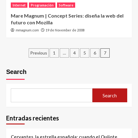
Internet
Programación
Software
Mare Magnum | Concept Series: diseña la web del
futuro con Mozilla
19 de November de 2008
mmagnum.com
Posts
Previous
1
…
4
5
6
7
pagination
Search
Search
Entradas recientes
Cervantes, la estrella española: cuando el Quijote