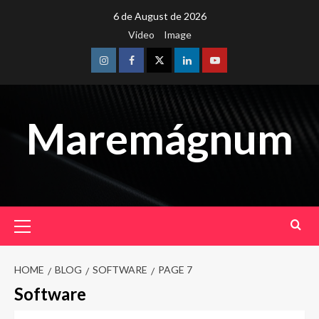
Skip
6 de August de 2026
to
Video
Image
content
Instagram
Facebook
Twitter
Linkedin
Youtube
Maremágnum
Primary
Menu
HOME
BLOG
SOFTWARE
PAGE 7
Software