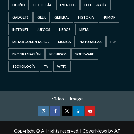
DISEÑO
ECOLOGÍA
EVENTOS
FOTOGRAFÍA
GADGETS
GEEK
GENERAL
HISTORIA
HUMOR
INTERNET
JUEGOS
LIBROS
META
META 5 COMENTARIOS
MÚSICA
NATURALEZA
P2P
PROGRAMACIÓN
RECURSOS
SOFTWARE
TECNOLOGÍA
TV
WTF?
Video
Image
Instagram
Facebook
Twitter
Linkedin
Youtube
Copyright © All rights reserved.
|
CoverNews
by AF