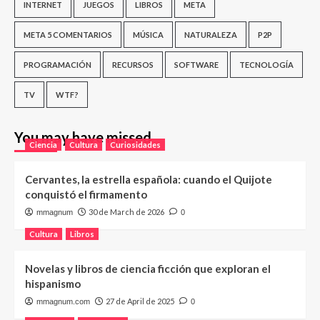
INTERNET
JUEGOS
LIBROS
META
META 5 COMENTARIOS
MÚSICA
NATURALEZA
P2P
PROGRAMACIÓN
RECURSOS
SOFTWARE
TECNOLOGÍA
TV
WTF?
You may have missed
Ciencia
Cultura
Curiosidades
Cervantes, la estrella española: cuando el Quijote
conquistó el firmamento
30 de March de 2026
mmagnum
0
Cultura
Libros
Novelas y libros de ciencia ficción que exploran el
hispanismo
27 de April de 2025
mmagnum.com
0