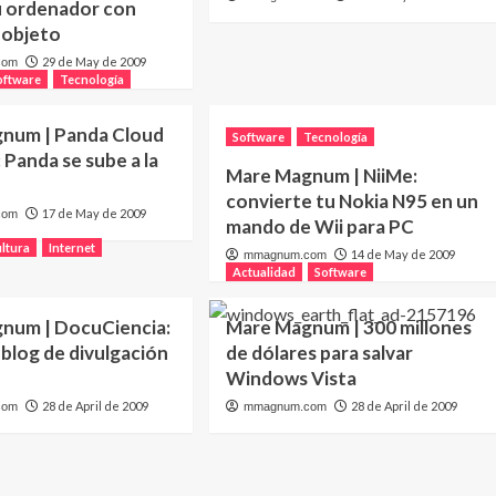
u ordenador con
 objeto
29 de May de 2009
com
oftware
Tecnología
num | Panda Cloud
Software
Tecnología
: Panda se sube a la
Mare Magnum | NiiMe:
convierte tu Nokia N95 en un
17 de May de 2009
com
mando de Wii para PC
ltura
Internet
14 de May de 2009
mmagnum.com
Actualidad
Software
num | DocuCiencia:
Mare Magnum | 300 millones
blog de divulgación
de dólares para salvar
Windows Vista
28 de April de 2009
28 de April de 2009
com
mmagnum.com