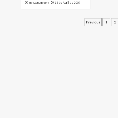
15 de April de 2009
mmagnum.com
Posts
Previous
1
2
paginati