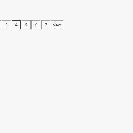
3
4
5
6
7
Next
on