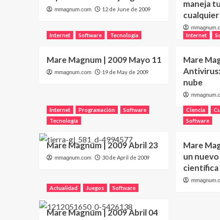
maneja t
12 de June de 2009
mmagnum.com
cualquier
mmagnum.
Internet
Software
Tecnología
Internet
S
Mare Magnum | 2009 Mayo 11
Mare Mag
Antivirus
19 de May de 2009
mmagnum.com
nube
mmagnum.
Internet
Programación
Software
Ciencia
Cu
Tecnología
Software
Mare Magnum | 2009 Abril 23
Mare Mag
un nuevo 
30 de April de 2009
mmagnum.com
científica
mmagnum.
Actualidad
Juegos
Software
Mare Magnum | 2009 Abril 04