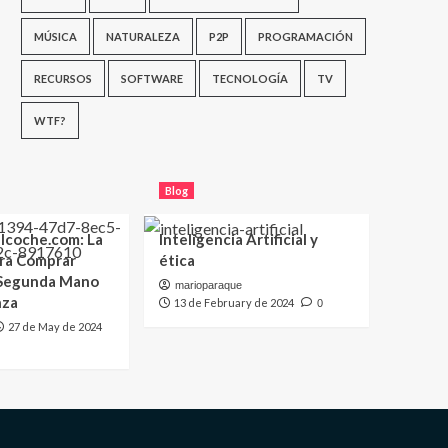
MÚSICA
NATURALEZA
P2P
PROGRAMACIÓN
RECURSOS
SOFTWARE
TECNOLOGÍA
TV
WTF?
Blog
lcoche.com: La
Inteligencia Artificial y
ara Comprar
ética
 Segunda Mano
marioparaque
nza
13 de February de 2024
0
27 de May de 2024