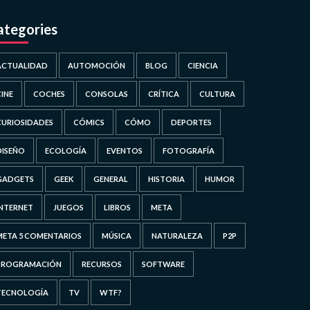
ategories
ACTUALIDAD
AUTOMOCIÓN
BLOG
CIENCIA
CINE
COCHES
CONSOLAS
CRÍTICA
CULTURA
CURIOSIDADES
CÓMICS
CÓMO
DEPORTES
DISEÑO
ECOLOGÍA
EVENTOS
FOTOGRAFÍA
GADGETS
GEEK
GENERAL
HISTORIA
HUMOR
INTERNET
JUEGOS
LIBROS
META
META 5 COMENTARIOS
MÚSICA
NATURALEZA
P2P
PROGRAMACIÓN
RECURSOS
SOFTWARE
TECNOLOGÍA
TV
WTF?