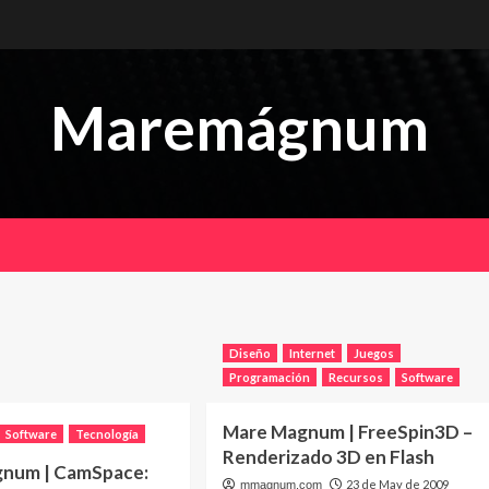
Maremágnum
Diseño
Internet
Juegos
Programación
Recursos
Software
Mare Magnum | FreeSpin3D –
Software
Tecnología
Renderizado 3D en Flash
num | CamSpace:
23 de May de 2009
mmagnum.com