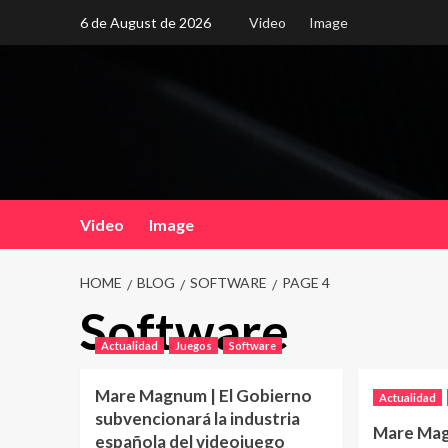
Skip
6 de August de 2026
Video
Image
to
content
Video
Image
HOME
BLOG
SOFTWARE
PAGE 4
Software
Actualidad
Juegos
Software
Mare Magnum | El Gobierno
Actualidad
subvencionará la industria
Mare Mag
española del videojuego