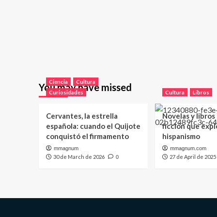
Ciencia
Cultura
You may have missed
Curiosidades
Cultura
Libros
Cervantes, la estrella
Novelas y libros
española: cuando el Quijote
ficción que expl
conquistó el firmamento
hispanismo
mmagnum
mmagnum.com
30 de March de 2026
27 de April de 2025
0