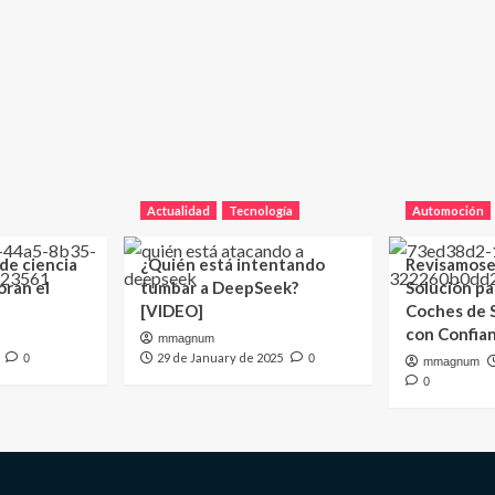
Actualidad
Tecnología
Automoción
 de ciencia
¿Quién está intentando
Revisamose
oran el
tumbar a DeepSeek?
Solución p
[VIDEO]
Coches de
con Confia
mmagnum
29 de January de 2025
0
0
mmagnum
0