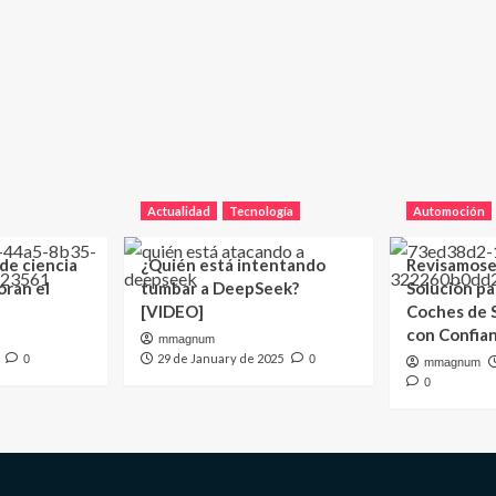
Actualidad
Tecnología
Automoción
 de ciencia
¿Quién está intentando
Revisamose
oran el
tumbar a DeepSeek?
Solución p
[VIDEO]
Coches de
con Confia
mmagnum
29 de January de 2025
0
0
mmagnum
0