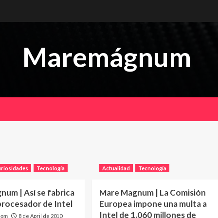
Maremágnum
riosidades
Tecnología
Actualidad
Tecnología
um | Así se fabrica
Mare Magnum | La Comisión
procesador de Intel
Europea impone una multa a
Intel de 1.060 millones de
8 de April de 2010
com