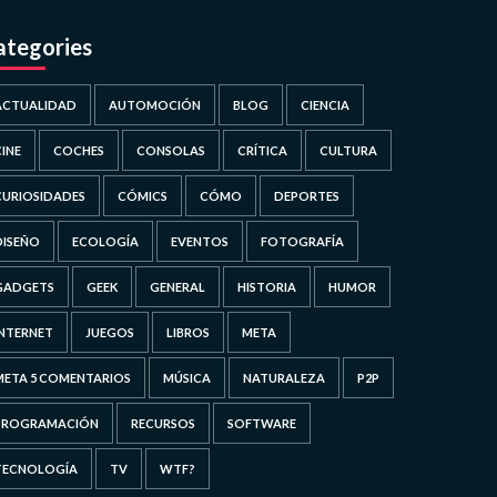
ategories
ACTUALIDAD
AUTOMOCIÓN
BLOG
CIENCIA
CINE
COCHES
CONSOLAS
CRÍTICA
CULTURA
CURIOSIDADES
CÓMICS
CÓMO
DEPORTES
DISEÑO
ECOLOGÍA
EVENTOS
FOTOGRAFÍA
GADGETS
GEEK
GENERAL
HISTORIA
HUMOR
INTERNET
JUEGOS
LIBROS
META
META 5 COMENTARIOS
MÚSICA
NATURALEZA
P2P
PROGRAMACIÓN
RECURSOS
SOFTWARE
TECNOLOGÍA
TV
WTF?