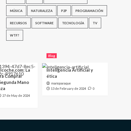
MÚSICA
NATURALEZA
P2P
PROGRAMACIÓN
RECURSOS
SOFTWARE
TECNOLOGÍA
TV
WTF?
Blog
lcoche.com: La
Inteligencia Artificial y
ara Comprar
ética
 Segunda Mano
marioparaque
nza
13 de February de 2024
0
27 de May de 2024