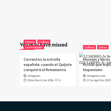
Ciencia
Cultura
You may have missed
Curiosidades
Cultura
Libros
Cervantes, la estrella
Novelas y libros
española: cuando el Quijote
ficción que expl
conquistó el firmamento
hispanismo
mmagnum
mmagnum.com
30 de March de 2026
27 de April de 2025
0