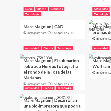
Cómo
Diseño
Recursos
Actualidad
Tecnología
Tecnología
Mare Magnum | CAD
Mare Mag
bromas de
8 de April de 2010
mmagnum.com
mmagnum.
Actualidad
Ciencia
Tecnología
Actualidad
Mare Magnum | El submarino
Mare Mag
robótico Nereus fotografía
Wolfram
el fondo de la Fosa de las
mmagnum.
Marianas
3 de April de 2010
mmagnum.com
Actualidad
Ciencia
Tecnología
Mare Magnum | Desarrollan
una bio-impresora que podría