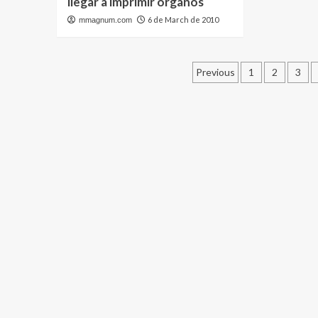
llegar a imprimir órganos
6 de March de 2010
mmagnum.com
Posts
Previous
1
2
3
pagination