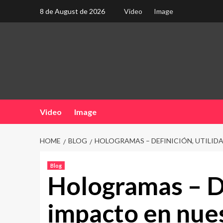
Skip
8 de August de 2026
Video
Image
to
content
Video
Image
HOME
BLOG
HOLOGRAMAS – DEFINICIÓN, UTILIDA
Blog
Hologramas – De
impacto en nues