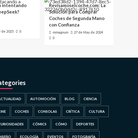
á intentando
Revisamoselcoche.com: La
eepSeek?
Solución para Comprar
Coches de Segunda Mano
con Confianza
y de 2025
0
27 de May de 2024
mmagnum
0
ategories
ACTUALIDAD
AUTOMOCIÓN
BLOG
CIENCIA
CINE
COCHES
CONSOLAS
CRÍTICA
CULTURA
CURIOSIDADES
CÓMICS
CÓMO
DEPORTES
DISEÑO
ECOLOGÍA
EVENTOS
FOTOGRAFÍA