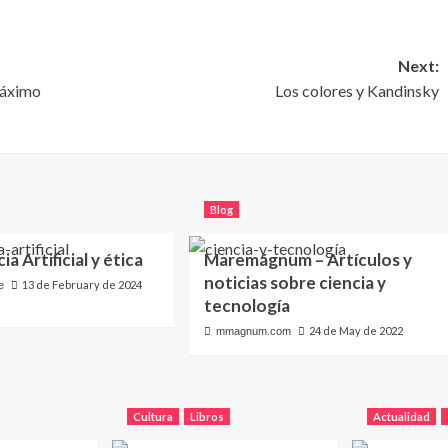
Next:
máximo
Los colores y Kandinsky
Blog
ia Artificial y ética
Maremágnum – Artículos y
noticias sobre ciencia y
13 de February de 2024
e
tecnología
24 de May de 2022
mmagnum.com
Cultura
Libros
Actualidad