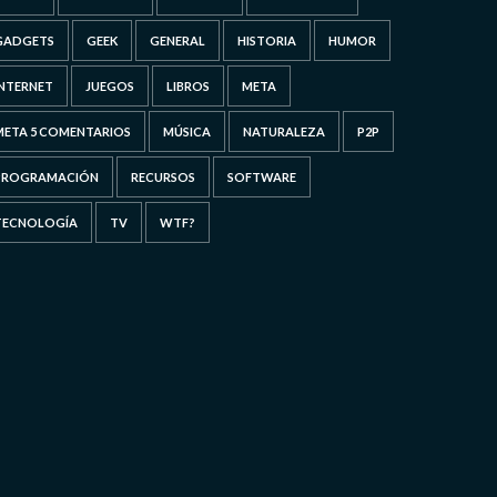
GADGETS
GEEK
GENERAL
HISTORIA
HUMOR
INTERNET
JUEGOS
LIBROS
META
META 5 COMENTARIOS
MÚSICA
NATURALEZA
P2P
PROGRAMACIÓN
RECURSOS
SOFTWARE
TECNOLOGÍA
TV
WTF?