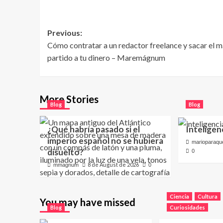
Post
Previous:
Cómo contratar a un redactor freelance y sacar el 
navigation
partido a tu dinero – Maremágnum
More Stories
Blog
Blog
¿Qué habría pasado si el
Inteligenc
imperio español no se hubiera
marioparaqu
disuelto?
0
8 de August de 2026
mmagnum
0
Ciencia
Cultura
You may have missed
Blog
Curiosidades