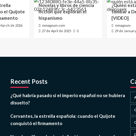
trella
Novelas y libros de ciencia
¿Quién est
o el Quijote
ficción que exploran el
tumbar a D
rmamento
hispanismo
[VIDEO]
 March de 2026
mmagnum.com
mmagnum
27 de April de 2025
29 de Januar
0
Recent Posts
C
¿Qué habría pasado si el imperio español no se hubiera
disuelto?
Cervantes, la estrella española: cuando el Quijote
conquistó el firmamento