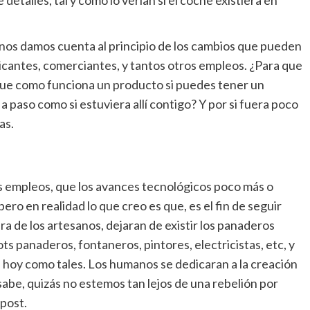
 detalles, tal y como lo verían si el coche existiera en
 nos damos cuenta al principio de los cambios que pueden
icantes, comerciantes, y tantos otros empleos. ¿Para que
ique como funciona un producto si puedes tener un
paso como si estuviera allí contigo? Y por si fuera poco
as.
os empleos, que los avances tecnológicos poco más o
ro en realidad lo que creo es que, es el fin de seguir
a de los artesanos, dejaran de existir los panaderos
s panaderos, fontaneros, pintores, electricistas, etc, y
 hoy como tales. Los humanos se dedicaran a la creación
sabe, quizás no estemos tan lejos de una rebelión por
 post.