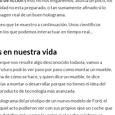
d de ficción
y eso, no nos engañemos, asusta un poco, los
lidad no esta preparado, o tan sumamente afinado si lo
 imagen real de un buen holograma.
ideo que te muestro a continuación. Unos científicos
n los que podemos interactuar en tiempo real…
 en nuestra vida
orque nos resulte algo desconocido todavía, vamos a
el futuro podrás ver paso por paso como montar un mueble,
ma de cómo se hace, y quien dice un mueble, te dice
as a montar o desarrollar porque no tienes ni idea del
 producto de tecnología más avanzada.
lograma del prototipo de un nuevo modelo de Ford, el
quel acto pudieron ver con sus propios ojos un coche que