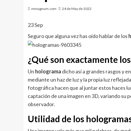
mmagnum.com
24 de May de 2022
23 Sep
Seguro que alguna vez has oído hablar de los
¿Qué son exactamente los
Un
holograma
dicho así a grandes rasgos y en
mediante un haz de luz y la propia luz reflejad
fotográfica hacen que al juntar estos haces l
captación de una imagen en 3D, variando su p
observador.
Utilidad de los holograma
Una imagen vale más que mil palabras, de mod