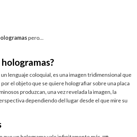
hologramas
pero…
 hologramas?
 un lenguaje coloquial, es una imagen tridimensional que
a por el objeto que se quiere holografiar sobre una placa
uminosos produzcan, una vez revelada la imagen, la
erspectiva dependiendo del lugar desde el que mire su
s
o que un holograma vale infinitamente más,
un