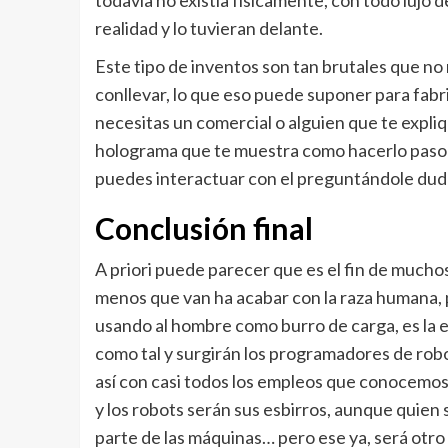
todavía no existía físicamente, con todo lujo de
realidad y lo tuvieran delante.
Este tipo de inventos son tan brutales que no
conllevar, lo que eso puede suponer para fabr
necesitas un comercial o alguien que te expl
holograma que te muestra como hacerlo paso a 
puedes interactuar con el preguntándole dud
Conclusión final
A priori puede parecer que es el fin de much
menos que van ha acabar con la raza humana, pe
usando al hombre como burro de carga, es la er
como tal y surgirán los programadores de robot
así con casi todos los empleos que conocemos
y los robots serán sus esbirros, aunque quien 
parte de las máquinas… pero ese ya, será otro