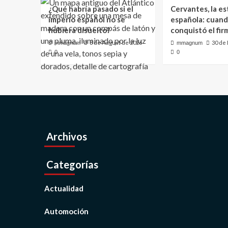
¿Qué habría pasado si el
Cervantes, la es
imperio español no se
española: cuand
hubiera disuelto?
conquistó el fi
8 de August de 2026
30 de
mmagnum
mmagnum
0
0
Archivos
Categorías
Actualidad
Automoción