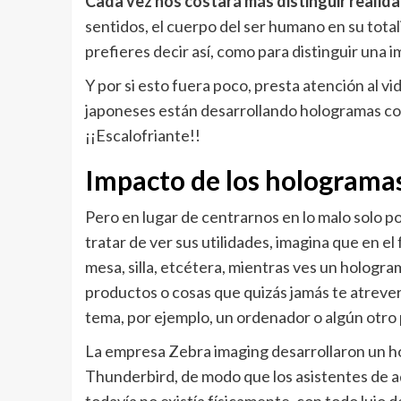
Cada vez nos costará más distinguir realida
sentidos, el cuerpo del ser humano en su tota
prefieres decir así, como para distinguir una
Y por si esto fuera poco, presta atención al v
japoneses están desarrollando hologramas co
¡¡Escalofriante!!
Impacto de los hologramas
Pero en lugar de centrarnos en lo malo solo p
tratar de ver sus utilidades, imagina que en 
mesa, silla, etcétera, mientras ves un hologra
productos o cosas que quizás jamás te atreverí
tema, por ejemplo, un ordenador o algún otro
La empresa Zebra imaging desarrollaron un ho
Thunderbird, de modo que los asistentes de a