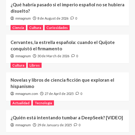
¿Qué habría pasado si el imperio español no se hubiera
disuelto?
8 de August de 2026
mmagnum
0
Ciencia
Cultura
Curiosidades
Cervantes, la estrella española: cuando el Quijote
conquistó el firmamento
30 de March de 2026
mmagnum
0
Cultura
Libros
Novelas y libros de ciencia ficción que exploran el
hispanismo
27 de April de 2025
mmagnum.com
0
Actualidad
Tecnología
¿Quién está intentando tumbar a DeepSeek? [VIDEO]
29 de January de 2025
mmagnum
0