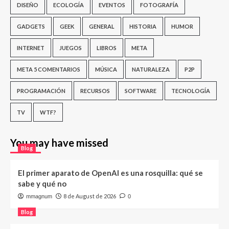
DISEÑO
ECOLOGÍA
EVENTOS
FOTOGRAFÍA
GADGETS
GEEK
GENERAL
HISTORIA
HUMOR
INTERNET
JUEGOS
LIBROS
META
META 5 COMENTARIOS
MÚSICA
NATURALEZA
P2P
PROGRAMACIÓN
RECURSOS
SOFTWARE
TECNOLOGÍA
TV
WTF?
You may have missed
Blog
El primer aparato de OpenAI es una rosquilla: qué se
sabe y qué no
8 de August de 2026
mmagnum
0
Blog