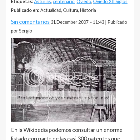
Etiquetas:
Asturias
,
centenario
,
Oviedo
,
Oviedo XII Siglos
Publicado en:
Actualidad, Cultura, Historia
Sin comentarios
31 December 2007 – 11:43 | Publicado
por Sergio
En la Wikipedia podemos consultar un enorme
listado con parte de las casi 300 patentes que