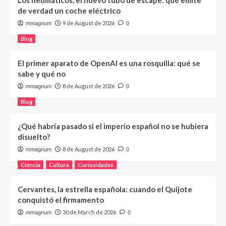
Los neumáticos, el nuevo tubo de escape: qué emite
de verdad un coche eléctrico
9 de August de 2026
mmagnum
0
Blog
El primer aparato de OpenAI es una rosquilla: qué se
sabe y qué no
8 de August de 2026
mmagnum
0
Blog
¿Qué habría pasado si el imperio español no se hubiera
disuelto?
8 de August de 2026
mmagnum
0
Ciencia
Cultura
Curiosidades
Cervantes, la estrella española: cuando el Quijote
conquistó el firmamento
30 de March de 2026
mmagnum
0