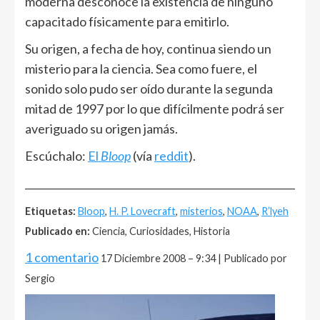
moderna desconoce la existencia de ninguno
capacitado físicamente para emitirlo.
Su origen, a fecha de hoy, continua siendo un
misterio para la ciencia. Sea como fuere, el
sonido solo pudo ser oído durante la segunda
mitad de 1997 por lo que difícilmente podrá ser
averiguado su origen jamás.
Escúchalo:
El
Bloop
(vía
reddit
).
______________________________________________________
Etiquetas:
Bloop
,
H. P. Lovecraft
,
misterios
,
NOAA
,
R’lyeh
Publicado en:
Ciencia, Curiosidades, Historia
1 comentario
17 Diciembre 2008 – 9:34 | Publicado por
Sergio