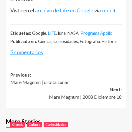
Visto en el
archivo de Life en Google
vía
reddit
.
______________________________________________________
Etiquetas:
Google,
LIFE
, luna, NASA,
Programa Apollo
Publicado en:
Ciencia, Curiosidades, Fotografía, Historia
3 comentarios
Post
Previous:
Mare Magnum | órbita Lunar
navigation
Next:
Mare Magnum | 2008 Diciembre 18
More Stories
Ciencia
Cultura
Curiosidades