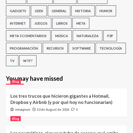
GADGETS
GEEK
GENERAL
HISTORIA
HUMOR
INTERNET
JUEGOS
LIBROS
META
META 5 COMENTARIOS
MÚSICA
NATURALEZA
P2P
PROGRAMACIÓN
RECURSOS
SOFTWARE
TECNOLOGÍA
TV
WTF?
You may have missed
Blog
Los tres trucos que hicieron gigantes a Hotmail,
Dropbox y Airbnb (y por qué hoy no funcionarían)
10 de August de 2026
mmagnum
0
Blog