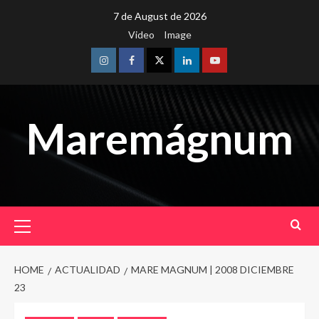
Skip
7 de August de 2026
to
Video
Image
content
Instagram
Facebook
Twitter
Linkedin
Youtube
Maremágnum
Primary
Menu
HOME
ACTUALIDAD
MARE MAGNUM | 2008 DICIEMBRE
23