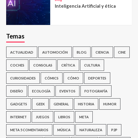
Inteligencia Artificial y ética
Temas
ACTUALIDAD
AUTOMOCIÓN
BLOG
CIENCIA
CINE
COCHES
CONSOLAS
CRÍTICA
CULTURA
CURIOSIDADES
CÓMICS
CÓMO
DEPORTES
DISEÑO
ECOLOGÍA
EVENTOS
FOTOGRAFÍA
GADGETS
GEEK
GENERAL
HISTORIA
HUMOR
INTERNET
JUEGOS
LIBROS
META
META 5 COMENTARIOS
MÚSICA
NATURALEZA
P2P