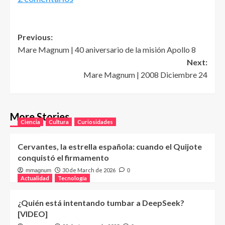
Post
Previous:
Mare Magnum | 40 aniversario de la misión Apollo 8
navigation
Next:
Mare Magnum | 2008 Diciembre 24
More Stories
Ciencia
Cultura
Curiosidades
Cervantes, la estrella española: cuando el Quijote
conquistó el firmamento
30 de March de 2026
mmagnum
0
Actualidad
Tecnología
¿Quién está intentando tumbar a DeepSeek?
[VIDEO]