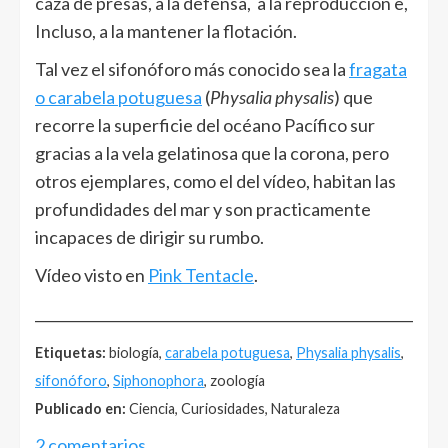
caza de presas, a la defensa, a la reproducción e,
Incluso, a la mantener la flotación.
Tal vez el sifonóforo más conocido sea la
fragata
o carabela potuguesa
(
Physalia physalis
) que
recorre la superficie del océano Pacífico sur
gracias a la vela gelatinosa que la corona, pero
otros ejemplares, como el del vídeo, habitan las
profundidades del mar y son practicamente
incapaces de dirigir su rumbo.
Vídeo visto en
Pink Tentacle
.
______________________________________________________
Etiquetas:
biología,
carabela potuguesa
,
Physalia physalis
,
sifonóforo
,
Siphonophora
, zoología
Publicado en:
Ciencia, Curiosidades, Naturaleza
2 comentarios