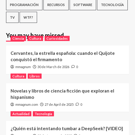
PROGRAMACIÓN
RECURSOS
SOFTWARE
TECNOLOGÍA
TV
WTF?
You may have missed
Ciencia
Cultura
Curiosidades
Cervantes, la estrella española: cuando el Quijote
conquistó el firmamento
30 de March de 2026
mmagnum
0
Cultura
Libros
Novelas y libros de ciencia ficción que exploran el
hispanismo
27 de April de 2025
mmagnum.com
0
Actualidad
Tecnología
¿Quién está intentando tumbar a DeepSeek? [VIDEO]